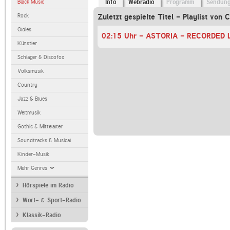
Black Music
Info
Webradio
Programm
Sendun
Rock
Zuletzt gespielte Titel - Playlist von
Oldies
Künstler
Schlager & Discofox
Volksmusik
Country
Jazz & Blues
Weltmusik
Gothic & Mittelalter
Soundtracks & Musical
Kinder-Musik
Mehr Genres
Hörspiele im Radio
Wort- & Sport-Radio
Klassik-Radio