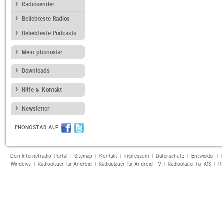
Radiosender
Beliebteste Radios
Beliebteste Podcasts
Mein phonostar
Downloads
Hilfe & Kontakt
Newsletter
PHONOSTAR AUF
Dein Internetradio-Portal :
Sitemap
|
Kontakt
|
Impressum
|
Datenschutz
|
Entwickler
|
Windows
|
Radioplayer für Android
|
Radioplayer für Android TV
|
Radioplayer für iOS
|
R