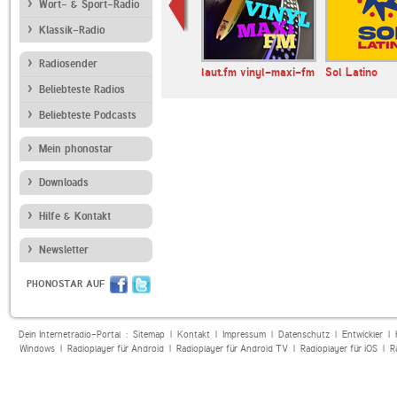
Wort- & Sport-Radio
Klassik-Radio
Radiosender
Indie Pop
GOAT Radio
laut.fm vinyl-maxi-fm
Sol Latino
Beliebteste Radios
Beliebteste Podcasts
Mein phonostar
Downloads
Hilfe & Kontakt
Newsletter
PHONOSTAR AUF
Dein Internetradio-Portal :
Sitemap
|
Kontakt
|
Impressum
|
Datenschutz
|
Entwickler
|
Windows
|
Radioplayer für Android
|
Radioplayer für Android TV
|
Radioplayer für iOS
|
R