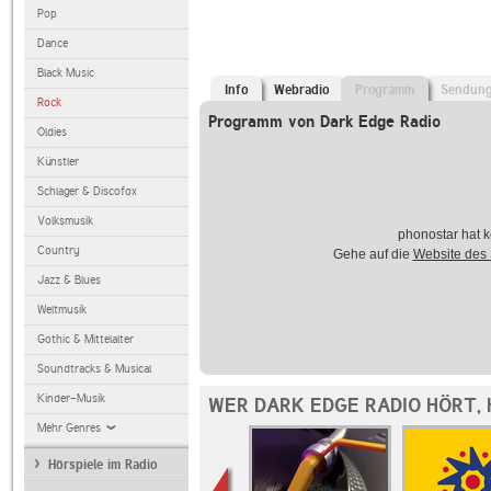
Pop
Dance
Black Music
Info
Webradio
Programm
Sendun
Rock
Programm von Dark Edge Radio
Oldies
Künstler
Schlager & Discofox
Volksmusik
phonostar hat k
Country
Gehe auf die
Website des
Jazz & Blues
Weltmusik
Gothic & Mittelalter
Soundtracks & Musical
Kinder-Musik
WER DARK EDGE RADIO HÖRT,
Mehr Genres
Hörspiele im Radio