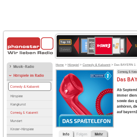
SWR3
80er
WDR
Deutschlandfunk
NDR
BR-
SWR
Top 10
90er
4
2
KLASSIK
Kultur
Zuletzt
OLDIE
ANTENNE
Home
>
Hörspiel
>
Comedy & Kabarett
> Das BAYERN 1 
Musik-Radio
Comedy & Kaba
Hörspiele im Radio
Das BAY
Comedy & Kabarett
Ab Septemb
immer dien
Hörspiele
sowie das 
Klangkunst
anhören, di
auf bayern1
Comedy & Kabarett
Mundart
Kinder-Hörspiele
Info
Folgen
Mehr