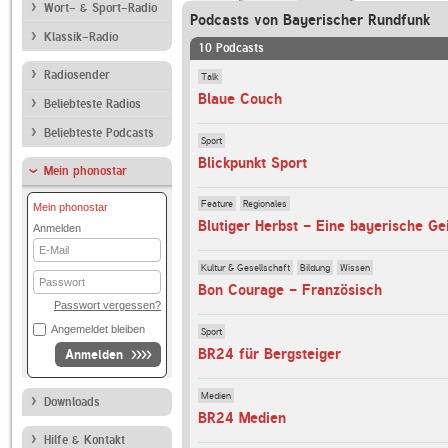
Wort- & Sport-Radio
Podcasts von Bayerischer Rundfunk
Klassik-Radio
10 Podcasts
Radiosender
Talk
Blaue Couch
Beliebteste Radios
Beliebteste Podcasts
Sport
Blickpunkt Sport
Mein phonostar
Feature
Regionales
Mein phonostar
Blutiger Herbst - Eine bayerische Ge
Anmelden
E-
Mail
Kultur & Gesellschaft
Bildung
Wissen
Passwort
Bon Courage - Französisch
Passwort vergessen?
Angemeldet bleiben
Sport
BR24 für Bergsteiger
Anmelden
Medien
Downloads
BR24 Medien
Hilfe & Kontakt