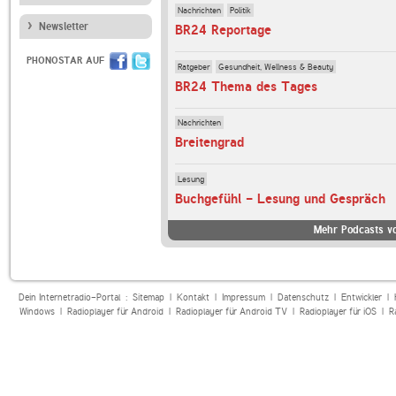
Nachrichten
Politik
Newsletter
BR24 Reportage
PHONOSTAR AUF
Ratgeber
Gesundheit, Wellness & Beauty
BR24 Thema des Tages
Nachrichten
Breitengrad
Lesung
Buchgefühl - Lesung und Gespräch
Mehr Podcasts v
Dein Internetradio-Portal :
Sitemap
|
Kontakt
|
Impressum
|
Datenschutz
|
Entwickler
|
Windows
|
Radioplayer für Android
|
Radioplayer für Android TV
|
Radioplayer für iOS
|
R