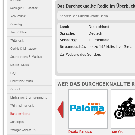
Das Durchgeknallte Radio im Überblic
Schlager & Discofox
Volksmusik
Sender: Das Durchgeknallte Radio
Country
Land
Deutschland
Jazz & Blues
Sprache
Deutsch
Sendertyp
Internetradio
Weltmusik
Streamqualität
bis zu 192 kbit/s Live-Strea
Gothic & Mittelalter
Zur Website des Senders
Soundtracks & Musical
Kinder-Musik
Gay
Christliche Musik
WER DAS DURCHGEKNALLTE R
Gospel
Meditation & Entspannung
Weihnachtsmusik
Bunt gemischt
Sonstiges
Weniger Genres
r OLDIE
BR-KLASSIK
Radio Paloma
laut.fm