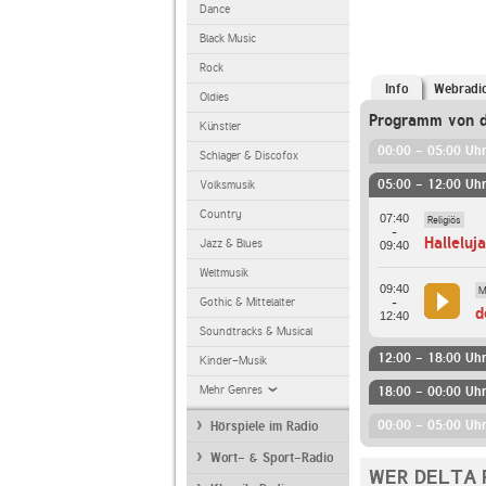
Dance
Black Music
Rock
Info
Webradi
Oldies
Programm von d
Künstler
00:00 - 05:00 Uh
Schlager & Discofox
05:00 - 12:00 Uh
Volksmusik
Country
07:40
Religiös
-
Halleluja
Jazz & Blues
09:40
Weltmusik
09:40
M
-
Gothic & Mittelalter
d
12:40
Soundtracks & Musical
12:00 - 18:00 Uh
Kinder-Musik
Mehr Genres
18:00 - 00:00 Uh
00:00 - 05:00 Uh
Hörspiele im Radio
Wort- & Sport-Radio
WER DELTA 