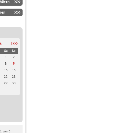
nhören
men
››››
6
Sa
So
1
2
8
9
15
16
22
23
29
30
1
von
5