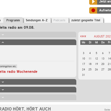
Jetzt a
Aufneh
o
Programm
Sendungen A-Z
Podcasts
zuletzt gespielte Titel
elta radio am
09.08.
r
‹‹‹‹
AUGUST 202
r
Mo
Di
Mi
Do
Fr
3
4
5
6
7
10
11
12
13
14
17
18
19
20
21
orningshow etc.
24
25
26
27
28
elta radio Wochenende
31
r
r
r
RADIO HÖRT, HÖRT AUCH
Seite