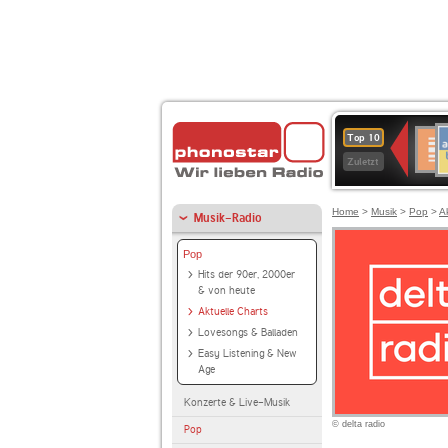
A
Deuts
Top 10
B
Kultu
Zuletzt
Home
>
Musik
>
Pop
>
A
Musik-Radio
Pop
Hits der 90er, 2000er
& von heute
Aktuelle Charts
Lovesongs & Balladen
Easy Listening & New
Age
Konzerte & Live-Musik
© delta radio
Pop