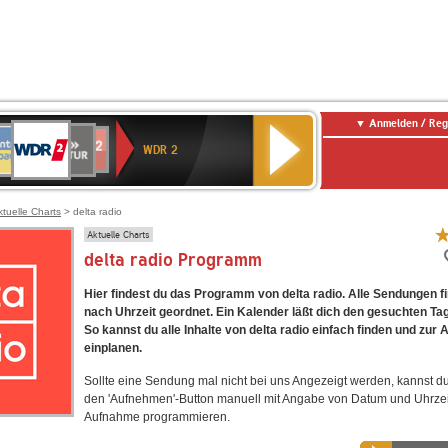
Anmelden / Reg
WDR
NTENNE
SWR
chlandfunk
Deutschlandfunk
80er
SWR3
WDR
BR-
NDR
2
WDR 2
AYERN
Kultur
r
90er
4
KLASSIK
2
OLDIE
ANTENNE
ktuelle Charts
> delta radio
Aktuelle Charts
delta radio Programm
Hier findest du das Programm von delta radio. Alle Sendungen f
nach Uhrzeit geordnet. Ein Kalender läßt dich den gesuchten Ta
So kannst du alle Inhalte von delta radio einfach finden und zur
einplanen.
Sollte eine Sendung mal nicht bei uns Angezeigt werden, kannst d
den 'Aufnehmen'-Button manuell mit Angabe von Datum und Uhrzei
Aufnahme programmieren.