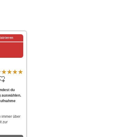
istrieren
indest du
g auswählen.
 Aufnahme
u immer über
t zur