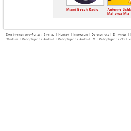
iebel
TOP FM
Miami Beach Radio
Antenne Schl
Mallorca Mix
Dein Internetradio-Portal :
Sitemap
|
Kontakt
|
Impressum
|
Datenschutz
|
Entwickler
|
Windows
|
Radioplayer für Android
|
Radioplayer für Android TV
|
Radioplayer für iOS
|
R