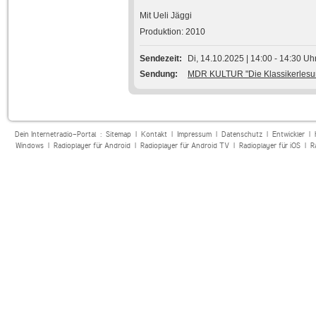
Mit Ueli Jäggi
Produktion: 2010
Sendezeit
Di, 14.10.2025 | 14:00 - 14:30 Uh
Sendung
MDR KULTUR "Die Klassikerlesu
Dein Internetradio-Portal :
Sitemap
|
Kontakt
|
Impressum
|
Datenschutz
|
Entwickler
|
Windows
|
Radioplayer für Android
|
Radioplayer für Android TV
|
Radioplayer für iOS
|
R