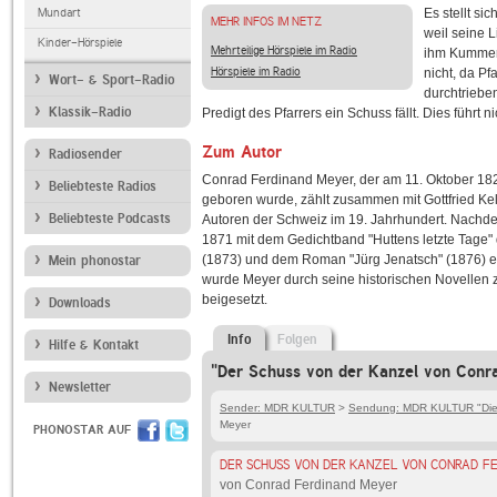
Mundart
Es stellt s
MEHR INFOS IM NETZ
weil seine 
Kinder-Hörspiele
Mehrteilige Hörspiele im Radio
ihm Kummer b
Hörspiele im Radio
nicht, da P
Wort- & Sport-Radio
durchtriebe
Klassik-Radio
Predigt des Pfarrers ein Schuss fällt. Dies führt
Zum Autor
Radiosender
Conrad Ferdinand Meyer, der am 11. Oktober 182
Beliebteste Radios
geboren wurde, zählt zusammen mit Gottfried Ke
Beliebteste Podcasts
Autoren der Schweiz im 19. Jahrhundert. Nachde
1871 mit dem Gedichtband "Huttens letzte Tage" de
(1873) und dem Roman "Jürg Jenatsch" (1876) etab
Mein phonostar
wurde Meyer durch seine historischen Novellen z
beigesetzt.
Downloads
Info
Folgen
Hilfe & Kontakt
"Der Schuss von der Kanzel von Conr
Newsletter
Sender: MDR KULTUR
>
Sendung: MDR KULTUR "Die 
Meyer
PHONOSTAR AUF
DER SCHUSS VON DER KANZEL VON CONRAD F
von Conrad Ferdinand Meyer