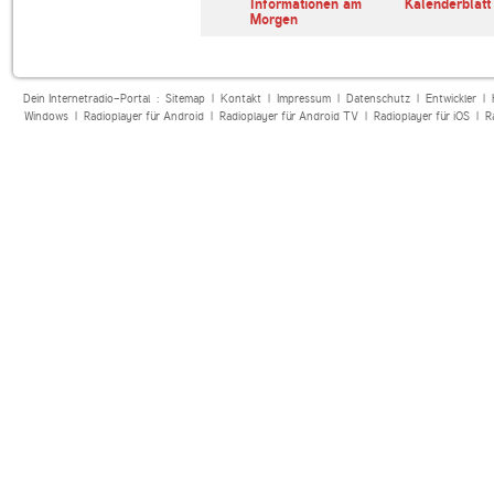
erl
ARD Radiofestival:
Informationen am
Kalenderblatt
Jazz
Morgen
Dein Internetradio-Portal :
Sitemap
|
Kontakt
|
Impressum
|
Datenschutz
|
Entwickler
|
Windows
|
Radioplayer für Android
|
Radioplayer für Android TV
|
Radioplayer für iOS
|
R