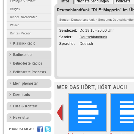
Lifestyle & Freizeit
Infos
Nächste Sendungen
Podcasts
Religiös
Deutschlandfunk "DLF-Magazin" im Üb
Kinder-Nachrichten
Sender: Deutschlandfunk
> Sendung: Deutschlandfun
Wissen
Sendezeit
Do 19:15 - 20:00 Uhr
Buntes Magazin
Sender
Deutschlandfunk
Klassik-Radio
Sprache
Deutsch
Radiosender
Beliebteste Radios
Beliebteste Podcasts
Mein phonostar
WER DAS HÖRT, HÖRT AUCH
Downloads
Hilfe & Kontakt
Newsletter
PHONOSTAR AUF