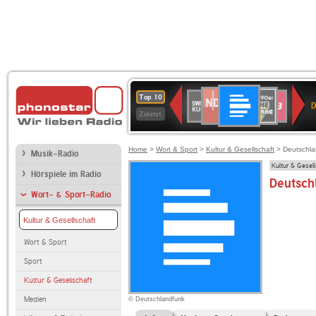
Deutschlandfunk
NDR
80er
SWR
SWR3
Top 10
D
2
90er
Kultur
Zuletzt
OLDIE
ANTENNE
Home
>
Wort & Sport
>
Kultur & Gesellschaft
> Deutschla
Musik-Radio
Kultur & Gesel
Hörspiele im Radio
Deutsch
Wort- & Sport-Radio
Kultur & Gesellschaft
Wort & Sport
Sport
Kultur & Gesellschaft
Medien
© Deutschlandfunk