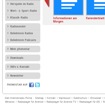
Hörspiele im Radio
Wort- & Sport-Radio
Klassik-Radio
erl
ARD Radiofestival:
Informationen am
Kalenderblatt
Jazz
Morgen
Radiosender
Beliebteste Radios
Beliebteste Podcasts
Mein phonostar
Downloads
Hilfe & Kontakt
Newsletter
PHONOSTAR AUF
Dein Internetradio-Portal :
Sitemap
|
Kontakt
|
Impressum
|
Datenschutz
|
Entwickler
|
Windows
|
Radioplayer für Android
|
Radioplayer für Android TV
|
Radioplayer für iOS
|
R