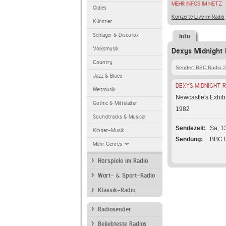
MEHR INFOS IM NETZ
Oldies
Konzerte Live im Radio
Künstler
Schlager & Discofox
Info
Volksmusik
Dexys Midnight 
Country
Sender: BBC Radio 2
Jazz & Blues
DEXYS MIDNIGHT 
Weltmusik
Newcastle's Exhibi
Gothic & Mittelalter
1982
Soundtracks & Musical
Sendezeit
Sa, 1
Kinder-Musik
Sendung
BBC R
Mehr Genres
Hörspiele im Radio
Wort- & Sport-Radio
Klassik-Radio
Radiosender
Beliebteste Radios