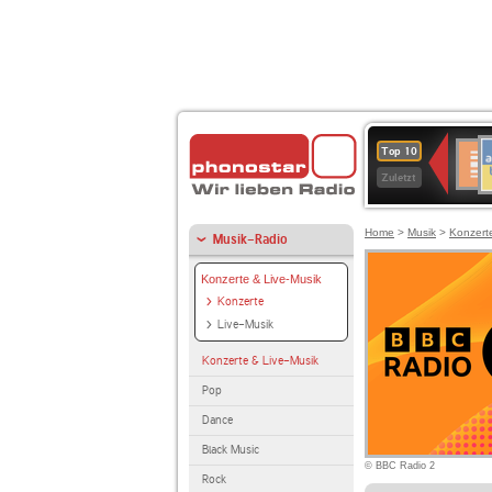
A
Deuts
Top 10
B
Kultu
Zuletzt
Home
>
Musik
>
Konzert
Musik-Radio
Konzerte & Live-Musik
Konzerte
Live-Musik
Konzerte & Live-Musik
Pop
Dance
Black Music
© BBC Radio 2
Rock