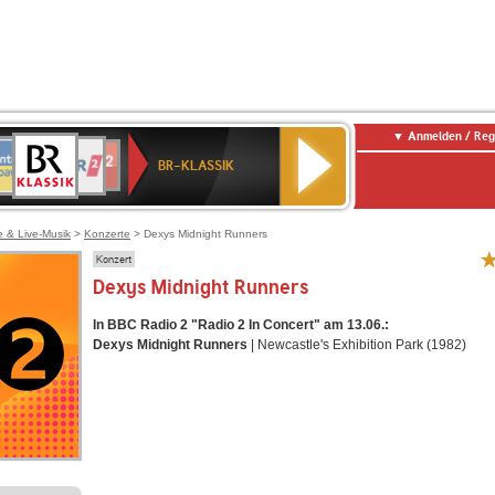
Anmelden / Reg
BR-
NTENNE
WDR
chlandfunk
Deutschlandfunk
80er
SWR3
WDR
SWR1
NDR
KLASSIK
BR-KLASSIK
AYERN
2
r
90er
4
Baden-
2
OLDIE
Württemberg
ANTENNE
e & Live-Musik
>
Konzerte
> Dexys Midnight Runners
Konzert
Dexys Midnight Runners
In BBC Radio 2 "Radio 2 In Concert" am 13.06.:
Dexys Midnight Runners
| Newcastle's Exhibition Park (1982)