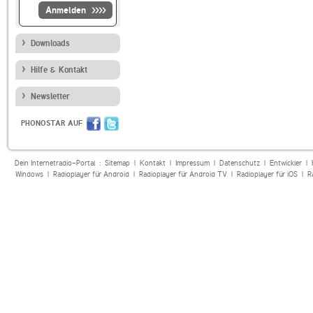
Anmelden
Downloads
Hilfe & Kontakt
Newsletter
PHONOSTAR AUF
Dein Internetradio-Portal :
Sitemap
|
Kontakt
|
Impressum
|
Datenschutz
|
Entwickler
|
Windows
|
Radioplayer für Android
|
Radioplayer für Android TV
|
Radioplayer für iOS
|
R