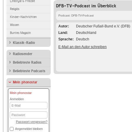
Lifestyle & Freizeit
DFB-TV-Podcast im Überblick
Religiös
Podcast: DFB-TV-Podcast
Kinder-Nachrichten
Wissen
Autor
Deutscher Fußall-Bund e.V. (DFB)
Land
Deutschland
Buntes Magazin
Sprache
Deutsch
Klassik-Radio
E-Mail an den Autor schreiben
Radiosender
Beliebteste Radios
Beliebteste Podcasts
Mein phonostar
Mein phonostar
Anmelden
E-
Mail
Passwort
Passwort vergessen?
Angemeldet bleiben