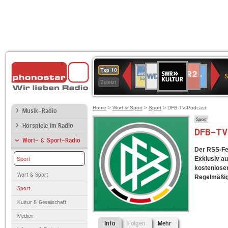
SWR
WDR
NDR
ANTENNE
80er
SWR3
WDR
BR-
Deutschlandfunk
Deutschlandfun
Top 10
Kultur
S
2
2
BAYERN
90er
4
KLASSIK
Kultur
Zuletzt
OLDIE
ANTENNE
Home
>
Wort & Sport
>
Sport
> DFB-TV-Podcast
Musik-Radio
Sport
Hörspiele im Radio
DFB-TV
Wort- & Sport-Radio
Der RSS-Fe
Exklusiv au
Sport
kostenlosen
Wort & Sport
Regelmäßig 
Sport
Kultur & Gesellschaft
Medien
Info
Folgen
Mehr