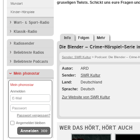
gruseligen Twists. Schickt uns eure Fragen u
Mundart
Kinder-Hörspiele
Wort- & Sport-Radio
Klassik-Radio
Info
Folgen
Mehr
Radiosender
Die Blender – Crime-Hörspiel-Serie i
Beliebteste Radios
Sender: SWR Kultur
> Podcast: Die Blender – Crime-H
Beliebteste Podcasts
Autor
ARD
Mein phonostar
Sender
SWR Kultur
Land
Deutschland
Mein phonostar
Sprache
Deutsch
Anmelden
E-
Zur Website von SWR Kultur
Mail
Passwort
Passwort vergessen?
Angemeldet bleiben
WER DAS HÖRT, HÖRT AUCH
Anmelden