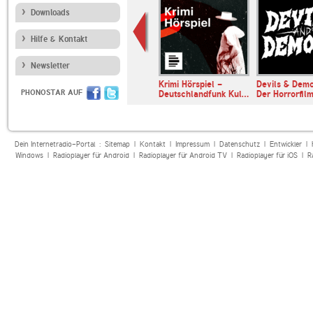
Downloads
Hilfe & Kontakt
Newsletter
LL
Krimi Hörspiel -
Devils & Dem
PHONOSTAR AUF
CE
Deutschlandfunk Kul…
Der Horrorfi
Dein Internetradio-Portal :
Sitemap
|
Kontakt
|
Impressum
|
Datenschutz
|
Entwickler
|
Windows
|
Radioplayer für Android
|
Radioplayer für Android TV
|
Radioplayer für iOS
|
R