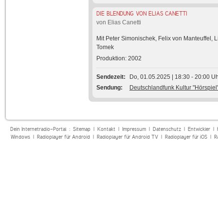
DIE BLENDUNG VON ELIAS CANETTI
von Elias Canetti
Mit Peter Simonischek, Felix von Manteuffel, 
Tomek
Produktion: 2002
Sendezeit
Do, 01.05.2025 | 18:30 - 20:00 U
Sendung
Deutschlandfunk Kultur "Hörspiel
Dein Internetradio-Portal :
Sitemap
|
Kontakt
|
Impressum
|
Datenschutz
|
Entwickler
|
Windows
|
Radioplayer für Android
|
Radioplayer für Android TV
|
Radioplayer für iOS
|
R