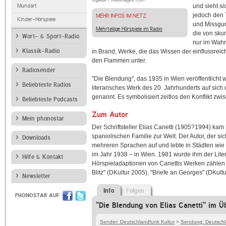
Ugalde / freeimages.com
Mundart
und sieht si
jedoch den 
MEHR INFOS IM NETZ
Kinder-Hörspiele
und Missgun
Mehrteilige Hörspiele im Radio
die von skur
Wort- & Sport-Radio
nur im Wahn
Klassik-Radio
in Brand, Werke, die das Wissen der einflussrei
den Flammen unter.
Radiosender
"Die Blendung", das 1935 in Wien veröffentlicht
Beliebteste Radios
literarisches Werk des 20. Jahrhunderts auf sich
genannt. Es symbolisiert zeitlos den Konflikt zw
Beliebteste Podcasts
Zum Autor
Mein phonostar
Der Schriftsteller Elias Canetti (1905?1994) kam
spaniolischen Familie zur Welt. Der Autor, der si
Downloads
mehreren Sprachen auf und lebte in Städten wie 
im Jahr 1938 – in Wien. 1981 wurde ihm der Liter
Hilfe & Kontakt
Hörspieladaptionen von Canettis Werken zählen 
Blitz" (DKultur 2005), "Briefe an Georges" (DKu
Newsletter
Info
Folgen
PHONOSTAR AUF
"Die Blendung von Elias Canetti" im Ü
Sender: Deutschlandfunk Kultur
>
Sendung: Deutschla