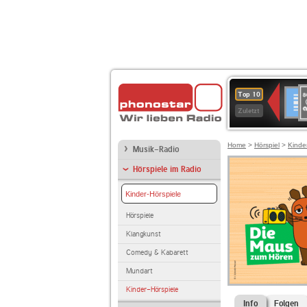
8
Deuts
Top 10
9
Zuletzt
O
A
Home
>
Hörspiel
>
Kinde
Musik-Radio
Hörspiele im Radio
Kinder-Hörspiele
Hörspiele
Klangkunst
Comedy & Kabarett
Mundart
Kinder-Hörspiele
Info
Folgen