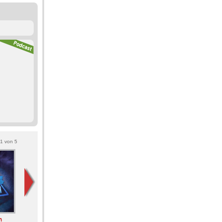
1
von
5
n
SPONTENT - mit
Thema des Tages
Deutschrap rasiert