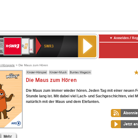
Anmelden / Reg
SWR3
0er
WDR
chlandfunk
NDR
BR-
SWR
SWR3
0er
4
2
KLASSIK
Kultur
LDIE
NTENNE
r-Hörspiele
> Die Maus zum Hören
Kinder-Hörspiel
Kinder-Musik
Buntes Magazin
Die Maus zum Hören
Die Maus zum immer wieder hören. Jeden Tag mit einer neuen Fo
Stunde lang ist. Mit dabei viel Lach- und Sachgeschichten, viel 
natürlich mit der Maus und dem Elefanten.
Abonnie
Jetzt a
Mehr