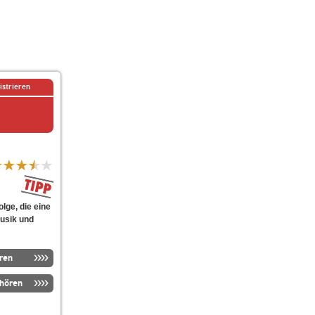
istrieren
lge, die eine
Musik und
ren
nhören