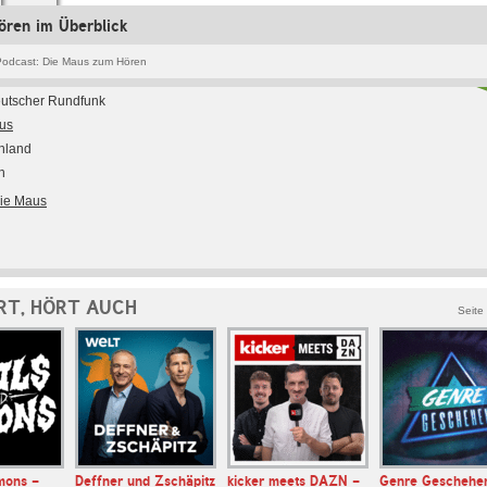
ören im Überblick
odcast: Die Maus zum Hören
utscher Rundfunk
us
hland
h
Die Maus
RT, HÖRT AUCH
Seite
mons -
Deffner und Zschäpitz
kicker meets DAZN -
Genre Geschehe