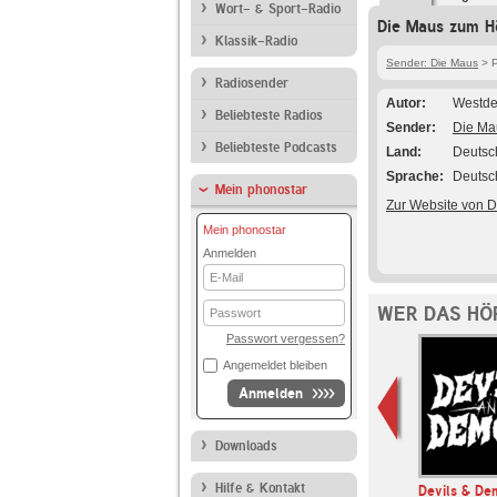
Wort- & Sport-Radio
Die Maus zum H
Klassik-Radio
Sender: Die Maus
> P
Radiosender
Autor
Westde
Beliebteste Radios
Sender
Die Ma
Beliebteste Podcasts
Land
Deutsc
Sprache
Deutsc
Mein phonostar
Zur Website von 
Mein phonostar
Anmelden
E-
Mail
Passwort
WER DAS HÖ
Passwort vergessen?
Angemeldet bleiben
Anmelden
Downloads
Hilfe & Kontakt
Niemand muss ein
Devils & De