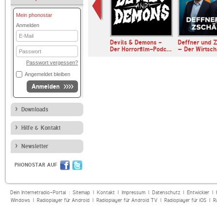
Mein phonostar
Anmelden
E-
Mail
Universalis
Devils & Demons -
Deffner und Z
Der Horrorfilm-Podc…
– Der Wirtsc
Passwort
Passwort vergessen?
Angemeldet bleiben
Anmelden
Downloads
Hilfe & Kontakt
Newsletter
PHONOSTAR AUF
Dein Internetradio-Portal :
Sitemap
|
Kontakt
|
Impressum
|
Datenschutz
|
Entwickler
|
Windows
|
Radioplayer für Android
|
Radioplayer für Android TV
|
Radioplayer für iOS
|
R