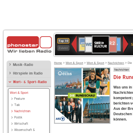
SWR
WDR
NDR
ANTENNE
80er
SWR3
WDR
BR-
Deutschlandfunk
Deutschlandfun
Top 10
Kultur
S
2
2
BAYERN
90er
4
KLASSIK
Kultur
Zuletzt
OLDIE
ANTENNE
Home
>
Wort & Sport
>
Wort & Sport
>
Nachrichten
> Die
Musik-Radio
Nachrichten
Hörspiele im Radio
Die Run
Wort- & Sport-Radio
Was uns in
Nachrichten
Wort & Sport
kompetent 
Feature
berichten v
Talk
Aus der Br
Nachrichten
Deutschen B
Politik
können.
Wirtschaft
Wissenschaft &