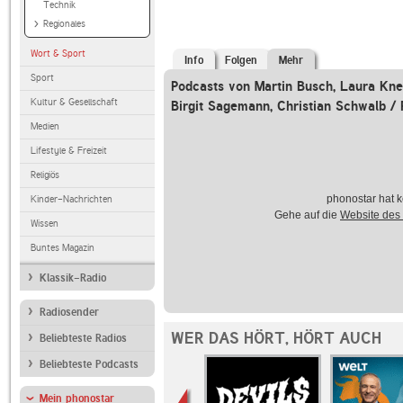
Technik
Regionales
Wort & Sport
Info
Folgen
Mehr
Sport
Podcasts von Martin Busch, Laura Knep
Kultur & Gesellschaft
Birgit Sagemann, Christian Schwalb /
Medien
Lifestyle & Freizeit
Religiös
phonostar hat k
Kinder-Nachrichten
Gehe auf die
Website des
Wissen
Buntes Magazin
Klassik-Radio
Radiosender
WER DAS HÖRT, HÖRT AUCH
Beliebteste Radios
Beliebteste Podcasts
Mein phonostar