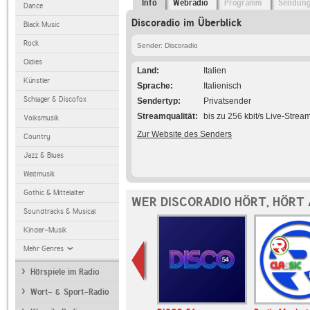
Info
Webradio
Programm
Sendun
Dance
Discoradio im Überblick
Black Music
Rock
Sender: Discoradio
Oldies
Land
Italien
Künstler
Sprache
Italienisch
Schlager & Discofox
Sendertyp
Privatsender
Streamqualität
bis zu 256 kbit/s Live-Strea
Volksmusik
Zur Website des Senders
Country
Jazz & Blues
Weltmusik
Gothic & Mittelalter
WER DISCORADIO HÖRT, HÖRT
Soundtracks & Musical
Kinder-Musik
Mehr Genres
Hörspiele im Radio
Wort- & Sport-Radio