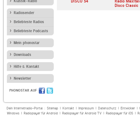
ase.FM
Klassik-Radio
Deutschlandfunk
DISCO 54
Radio MaxItal
Disco Classic
Radiosender
Beliebteste Radios
Beliebteste Podcasts
Mein phonostar
Downloads
Hilfe & Kontakt
Newsletter
PHONOSTAR AUF
Dein Internetradio-Portal :
Sitemap
|
Kontakt
|
Impressum
|
Datenschutz
|
Entwickler
|
Windows
|
Radioplayer für Android
|
Radioplayer für Android TV
|
Radioplayer für iOS
|
R