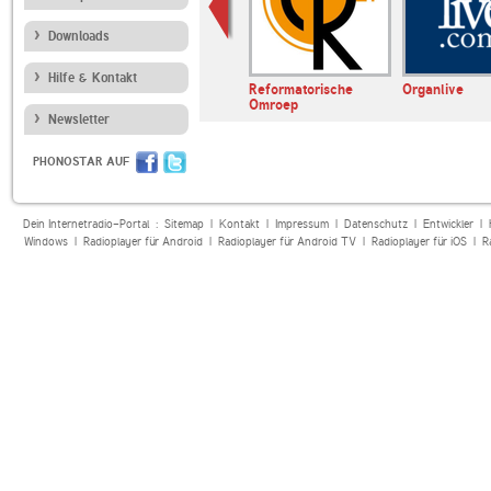
Downloads
Hilfe & Kontakt
verwijk
Radio 794
Reformatorische
Organlive
Omroep
Newsletter
PHONOSTAR AUF
Dein Internetradio-Portal :
Sitemap
|
Kontakt
|
Impressum
|
Datenschutz
|
Entwickler
|
Windows
|
Radioplayer für Android
|
Radioplayer für Android TV
|
Radioplayer für iOS
|
R