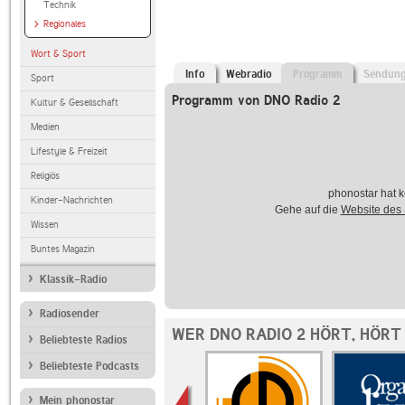
Technik
Regionales
Wort & Sport
Info
Webradio
Programm
Sendun
Sport
Programm von DNO Radio 2
Kultur & Gesellschaft
Medien
Lifestyle & Freizeit
Religiös
phonostar hat k
Kinder-Nachrichten
Gehe auf die
Website des
Wissen
Buntes Magazin
Klassik-Radio
Radiosender
WER DNO RADIO 2 HÖRT, HÖRT
Beliebteste Radios
Beliebteste Podcasts
Mein phonostar