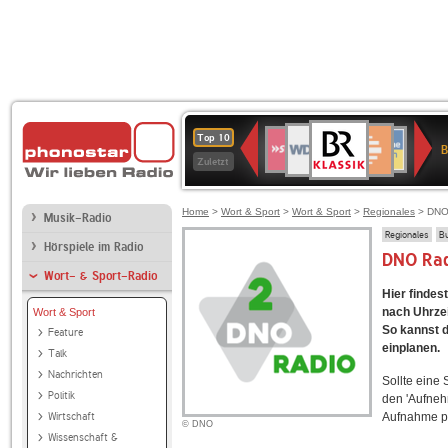
BR-
WDR
Deutschlandfunk
SWR3
Deutschlandfunk
80er
NDR
ANTENNE
SWR
Top 10
KLASSIK
B
4
Kultur
90er
2
BAYERN
Kultur
Zuletzt
OLDIE
ANTENNE
Home
>
Wort & Sport
>
Wort & Sport
>
Regionales
> DNO
Musik-Radio
Regionales
B
Hörspiele im Radio
DNO Ra
Wort- & Sport-Radio
Hier findes
nach Uhrzei
Wort & Sport
So kannst d
Feature
einplanen.
Talk
Nachrichten
Sollte eine
Politik
den 'Aufneh
Wirtschaft
Aufnahme p
© DNO
Wissenschaft &