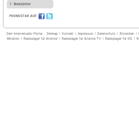
Newsletter
PHONOSTAR AUF
Dein Internetradio-Portal :
Sitemap
|
Kontakt
|
Impressum
|
Datenschutz
|
Entwickler
|
Windows
|
Radioplayer für Android
|
Radioplayer für Android TV
|
Radioplayer für iOS
|
R