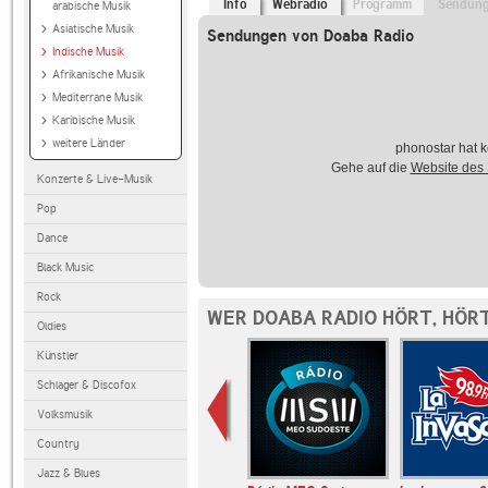
Info
Webradio
Programm
Sendun
arabische Musik
Asiatische Musik
Sendungen von Doaba Radio
Indische Musik
Afrikanische Musik
Mediterrane Musik
Karibische Musik
weitere Länder
phonostar hat k
Gehe auf die
Website des
Konzerte & Live-Musik
Pop
Dance
Black Music
Rock
WER DOABA RADIO HÖRT, HÖR
Oldies
Künstler
Schlager & Discofox
Volksmusik
Country
Jazz & Blues