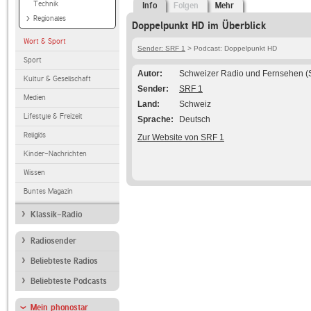
Technik
Info
Folgen
Mehr
Regionales
Doppelpunkt HD im Überblick
Wort & Sport
Sender: SRF 1
> Podcast: Doppelpunkt HD
Sport
Autor
Schweizer Radio und Fernsehen (
Kultur & Gesellschaft
Sender
SRF 1
Medien
Land
Schweiz
Lifestyle & Freizeit
Sprache
Deutsch
Religiös
Zur Website von SRF 1
Kinder-Nachrichten
Wissen
Buntes Magazin
Klassik-Radio
Radiosender
Beliebteste Radios
Beliebteste Podcasts
Mein phonostar