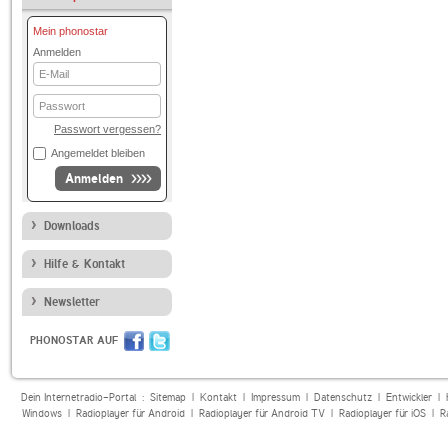
Mein phonostar
Anmelden
E-
Mail
Passwort
Passwort vergessen?
Angemeldet bleiben
Anmelden
Downloads
Hilfe & Kontakt
Newsletter
PHONOSTAR AUF
Dein Internetradio-Portal :
Sitemap
|
Kontakt
|
Impressum
|
Datenschutz
|
Entwickler
|
Windows
|
Radioplayer für Android
|
Radioplayer für Android TV
|
Radioplayer für iOS
|
R