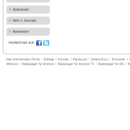
Downloads
Hilfe & Kontakt
Newsletter
PHONOSTAR AUF
Dein Internetradio-Portal :
Sitemap
|
Kontakt
|
Impressum
|
Datenschutz
|
Entwickler
|
Windows
|
Radioplayer für Android
|
Radioplayer für Android TV
|
Radioplayer für iOS
|
R