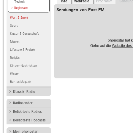
Info
Webradio
Programm
Sendun
Technik
Regionales
Sendungen von East FM
Wort & Sport
Sport
Kultur & Gesellschaft
phonostar hat k
Medien
Gehe auf die
Website des
Lifestyle & Freizeit
Religiös
Kinder-Nachrichten
Wissen
Buntes Magazin
Klassik-Radio
Radiosender
Beliebteste Radios
Beliebteste Podcasts
Mein phonostar