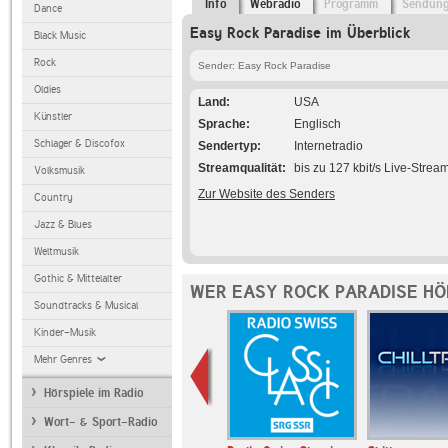
Info
Webradio
Programm
Sendun
Dance
Easy Rock Paradise im Überblick
Black Music
Rock
Sender: Easy Rock Paradise
Oldies
Land
USA
Künstler
Sprache
Englisch
Schlager & Discofox
Sendertyp
Internetradio
Streamqualität
bis zu 127 kbit/s Live-Strea
Volksmusik
Zur Website des Senders
Country
Jazz & Blues
Weltmusik
Gothic & Mittelalter
WER EASY ROCK PARADISE HÖ
Soundtracks & Musical
Kinder-Musik
Mehr Genres
Hörspiele im Radio
Wort- & Sport-Radio