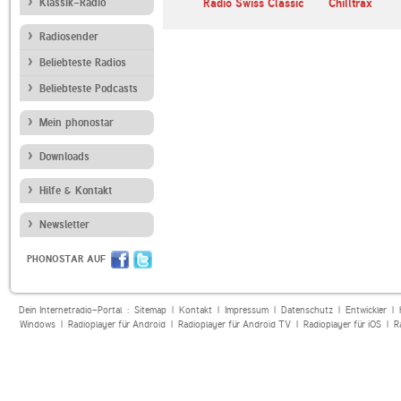
sic 3MP
Klassik-Radio
Easy Hits
Radio Swiss Classic
Chilltrax
Radiosender
Beliebteste Radios
Beliebteste Podcasts
Mein phonostar
Downloads
Hilfe & Kontakt
Newsletter
PHONOSTAR AUF
Dein Internetradio-Portal :
Sitemap
|
Kontakt
|
Impressum
|
Datenschutz
|
Entwickler
|
Windows
|
Radioplayer für Android
|
Radioplayer für Android TV
|
Radioplayer für iOS
|
R