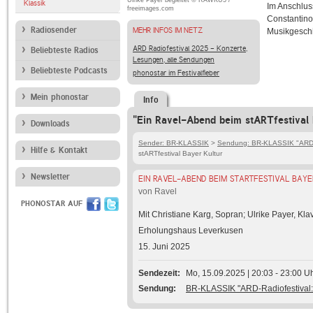
Ulrike Payer begleitet © RAWKU5 /
Klassik
Im Anschlus
freeimages.com
Constantino
Radiosender
MEHR INFOS IM NETZ
Musikgeschi
ARD Radiofestival 2025 - Konzerte,
Beliebteste Radios
Lesungen, alle Sendungen
Beliebteste Podcasts
phonostar im Festivalfieber
Mein phonostar
Info
"Ein Ravel-Abend beim stARTfestival 
Downloads
Sender: BR-KLASSIK
>
Sendung: BR-KLASSIK "ARD-R
Hilfe & Kontakt
stARTfestival Bayer Kultur
Newsletter
EIN RAVEL-ABEND BEIM STARTFESTIVAL BAYE
von Ravel
PHONOSTAR AUF
Mit Christiane Karg, Sopran; Ulrike Payer, Klav
Erholungshaus Leverkusen
15. Juni 2025
Sendezeit
Mo, 15.09.2025 | 20:03 - 23:00 U
Sendung
BR-KLASSIK "ARD-Radiofestival: