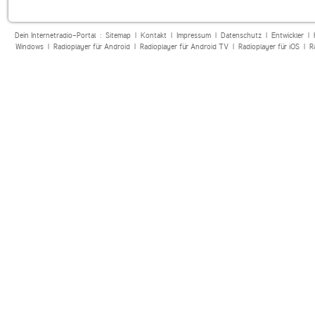
Dein Internetradio-Portal :
Sitemap
|
Kontakt
|
Impressum
|
Datenschutz
|
Entwickler
|
Windows
|
Radioplayer für Android
|
Radioplayer für Android TV
|
Radioplayer für iOS
|
R