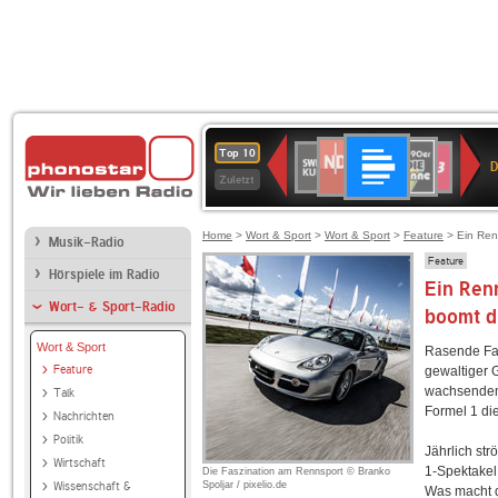
Deutschlandfunk
NDR
80er
SWR
SWR3
Top 10
D
2
90er
Kultur
Zuletzt
OLDIE
ANTENNE
Home
>
Wort & Sport
>
Wort & Sport
>
Feature
> Ein Ren
Musik-Radio
Feature
Hörspiele im Radio
Ein Ren
Wort- & Sport-Radio
boomt d
Wort & Sport
Rasende Fah
Feature
gewaltiger 
wachsendem 
Talk
Formel 1 di
Nachrichten
Politik
Jährlich st
Wirtschaft
1-Spektakel
Die Faszination am Rennsport © Branko
Wissenschaft &
Spoljar / pixelio.de
Was macht d