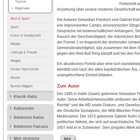
Technik
Fortschritt
Regionales
Anziehung über unsere moderne Gesellschaft w
Wort & Sport
Die Autoren Sebastian Friedrich und Gabriel Kuh
von improvisierten Camps, provisorischen Sitzg
Sport
Gespräche mit leidenschaftlichen Anhängern, Si
Kultur & Gesellschaft
Rausch der Geschwindigkeit, die männlichen Brä
der Formel 1 im Angesicht der drohenden Umweltk
Medien
Gemeinderatsmitglied, das zusammen mit dem Sch
Lifestyle & Freizeit
gegen den Red Bull Ring kämpft und bei den For
Religiös
Ein akustisches Porträt über eine sich wandeln
Kinder-Nachrichten
Identität und nach der alten kapitalistischen Ära
unangefochtene Einheit bildeten.
Wissen
Zum Autor
Buntes Magazin
Der 1985 in Halle (Saale) geborene Sebastian Fri
Klassik-Radio
Autor. Seine Arbeitsschwerpunkte umfassen die 
Rechte" und die AfD sowie Diskurs- und Gesells
Radiosender
der Deutsche Sozialpreis, der Willi-Bleicher-Pr
Medienpreis. Der 1972 geborene Gabriel Kuhn ist
Beliebteste Radios
politischer Aktivist, der sich auf anarchistische T
Beliebteste Podcasts
2007 lebt er in Schweden. Sein jüngstes Werk is
Mein phonostar
Info