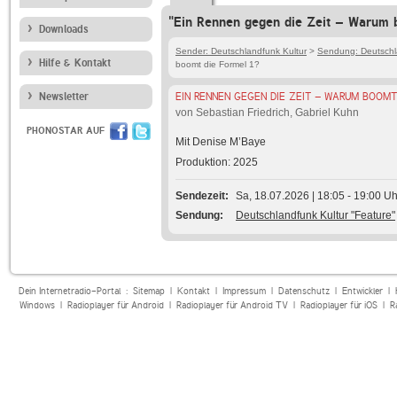
"Ein Rennen gegen die Zeit – Warum 
Downloads
Sender: Deutschlandfunk Kultur
>
Sendung: Deutschla
Hilfe & Kontakt
boomt die Formel 1?
Newsletter
EIN RENNEN GEGEN DIE ZEIT – WARUM BOOMT
von Sebastian Friedrich, Gabriel Kuhn
PHONOSTAR AUF
Mit Denise M’Baye
Produktion: 2025
Sendezeit
Sa, 18.07.2026 | 18:05 - 19:00 Uh
Sendung
Deutschlandfunk Kultur "Feature"
Dein Internetradio-Portal :
Sitemap
|
Kontakt
|
Impressum
|
Datenschutz
|
Entwickler
|
Windows
|
Radioplayer für Android
|
Radioplayer für Android TV
|
Radioplayer für iOS
|
R