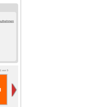
/Aufnehmen
1
von
5