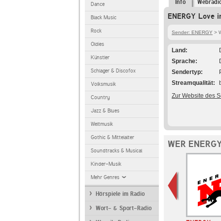
Info
Webradi
Dance
ENERGY Love im
Black Music
Rock
Sender: ENERGY
> 
Oldies
Land
Künstler
Sprache
Schlager & Discofox
Sendertyp
Streamqualität
Volksmusik
Zur Website des 
Country
Jazz & Blues
Weltmusik
Gothic & Mittelalter
WER ENERGY
Soundtracks & Musical
Kinder-Musik
Mehr Genres
Hörspiele im Radio
Wort- & Sport-Radio