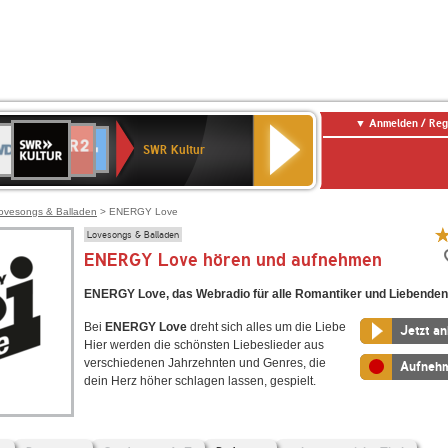
Anmelden / Reg
SWR
DR
NDR
ENNE
80er
SWR3
WDR
BR-
Deutschlandfunk
Deutschlandfunk
Kultur
SWR Kultur
2
ERN
90er
4
KLASSIK
Kultur
OLDIE
ANTENNE
ovesongs & Balladen
> ENERGY Love
Lovesongs & Balladen
ENERGY Love hören und aufnehmen
ENERGY Love, das Webradio für alle Romantiker und Liebenden
Bei
ENERGY Love
dreht sich alles um die Liebe
Jetzt a
Hier werden die schönsten Liebeslieder aus
verschiedenen Jahrzehnten und Genres, die
Aufneh
dein Herz höher schlagen lassen, gespielt.