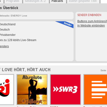
o
Programm
Sendungen A-Z
Podcasts
zuletzt gespielte Titel
 Überblick
SENDER EINBINDEN
Webradio: ENERGY Love
Buttons zum Anhören
Deutschland
in Website einbinden
Deutsch
Privatsender
bis zu 128 kbit/s Live-Stream
Senders
 LOVE HÖRT, HÖRT AUCH
Seite