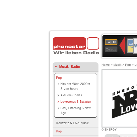
W
ANT
Top 10
2
BAY
Zuletzt
Home
>
Musik
>
Pop
>
L
Musik-Radio
Pop
Hits der 90er, 2000er
& von heute
Aktuelle Charts
Lovesongs & Balladen
Easy Listening & New
Age
Konzerte & Live-Musik
© ENERGY
Pop