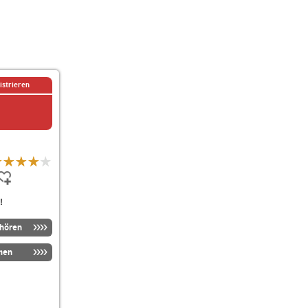
istrieren
!
nhören
men