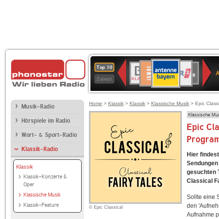
ANTENNE
Deutschlandfunk
WDR
BR-
Deutschlandfunk
80er
SWR3
WDR
NDR
SWR
Top 10
BAYERN
Kultur
2
KLASSIK
90er
4
2
Kultur
Zuletzt
OLDIE
ANTENNE
Home
>
Klassik
>
Klassik
>
Klassische Musik
> Epic Classi
Musik-Radio
Klassische Mu
Hörspiele im Radio
Epic Cla
Wort- & Sport-Radio
Progra
Klassik-Radio
Hier findes
Sendungen f
Klassik
gesuchten T
Klassik-Konzerte &
Classical F
Oper
Klassische Musik
Sollte eine
Klassik-Feature
den 'Aufneh
© Epic Classical
Aufnahme p