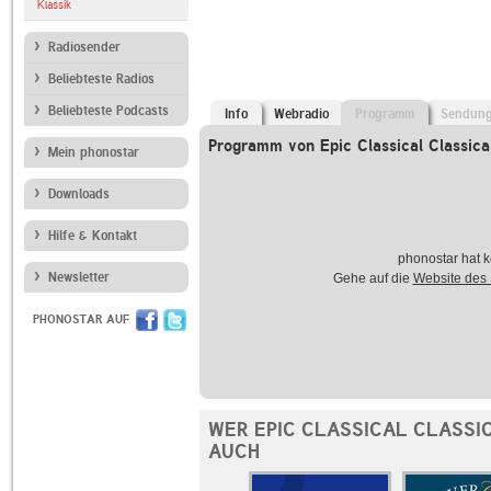
Klassik
Radiosender
Beliebteste Radios
Beliebteste Podcasts
Info
Webradio
Programm
Sendun
Programm von Epic Classical Classica
Mein phonostar
Downloads
Hilfe & Kontakt
phonostar hat k
Newsletter
Gehe auf die
Website des
PHONOSTAR AUF
WER EPIC CLASSICAL CLASSI
AUCH