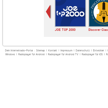
ltur
BBC World Service
JOE TOP 2000
Discover Clas
News
Dein Internetradio-Portal :
Sitemap
|
Kontakt
|
Impressum
|
Datenschutz
|
Entwickler
|
Windows
|
Radioplayer für Android
|
Radioplayer für Android TV
|
Radioplayer für iOS
|
R