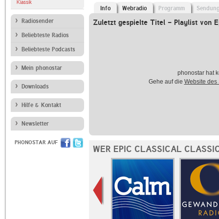
Klassik
Info
Webradio
Programm
Sendun
Radiosender
Zuletzt gespielte Titel - Playlist von 
Beliebteste Radios
Beliebteste Podcasts
Mein phonostar
phonostar hat k
Gehe auf die
Website des
Downloads
Hilfe & Kontakt
Newsletter
PHONOSTAR AUF
WER EPIC CLASSICAL CLASSI