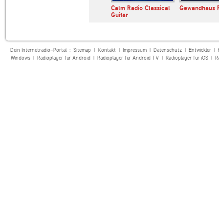
NTENNE Hard
WDR 4
Calm Radio Classical
Gewandhaus 
Guitar
Dein Internetradio-Portal :
Sitemap
|
Kontakt
|
Impressum
|
Datenschutz
|
Entwickler
|
Windows
|
Radioplayer für Android
|
Radioplayer für Android TV
|
Radioplayer für iOS
|
R