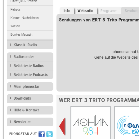
Lifestyle & Freizeit
Religiös
Info
Webradio
Programm
Sendun
Kinder-Nachrichten
Sendungen von ERT 3 Trito Program
Wissen
Buntes Magazin
Klassik-Radio
phonostar hat k
Radiosender
Gehe auf die
Website des
Beliebteste Radios
Beliebteste Podcasts
Mein phonostar
Downloads
WER ERT 3 TRITO PROGRAMMA
Hilfe & Kontakt
Newsletter
PHONOSTAR AUF