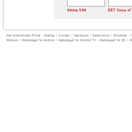
o Tutta
Athina 9.84
ERT Voice of
Dein Internetradio-Portal :
Sitemap
|
Kontakt
|
Impressum
|
Datenschutz
|
Entwickler
|
Windows
|
Radioplayer für Android
|
Radioplayer für Android TV
|
Radioplayer für iOS
|
R