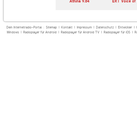
o Tutta
Athina 9.84
ERT Voice of
Dein Internetradio-Portal :
Sitemap
|
Kontakt
|
Impressum
|
Datenschutz
|
Entwickler
|
Windows
|
Radioplayer für Android
|
Radioplayer für Android TV
|
Radioplayer für iOS
|
R