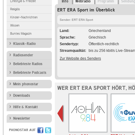
Lifestyle & Freizeit
Info
Webradio
Programm
Sendun
Religiös
ERT ERA Sport im Überblick
Kinder-Nachrichten
Sender: ERT ERA Sport
Wissen
Land
Griechenland
Buntes Magazin
Sprache
Griechisch
Klassik-Radio
Sendertyp
Öffentlich-rechtlich
Streamqualität
bis zu 256 kbit/s Live-Strea
Radiosender
Zur Website des Senders
Beliebteste Radios
Beliebteste Podcasts
Mein phonostar
WER ERT ERA SPORT HÖRT, H
Downloads
Hilfe & Kontakt
Newsletter
PHONOSTAR AUF