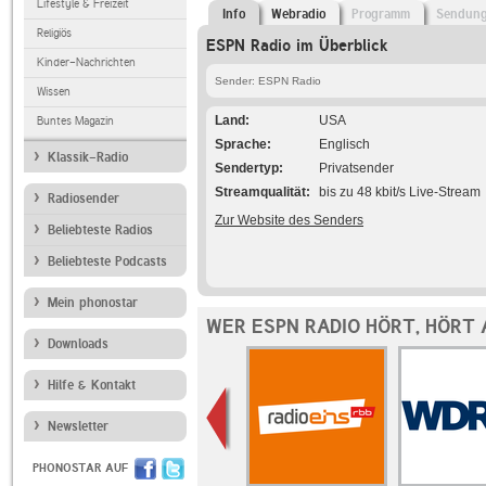
Lifestyle & Freizeit
Info
Webradio
Programm
Sendun
Religiös
ESPN Radio im Überblick
Kinder-Nachrichten
Sender: ESPN Radio
Wissen
Land
USA
Buntes Magazin
Sprache
Englisch
Klassik-Radio
Sendertyp
Privatsender
Streamqualität
bis zu 48 kbit/s Live-Stream
Radiosender
Zur Website des Senders
Beliebteste Radios
Beliebteste Podcasts
Mein phonostar
WER ESPN RADIO HÖRT, HÖRT
Downloads
Hilfe & Kontakt
Newsletter
PHONOSTAR AUF