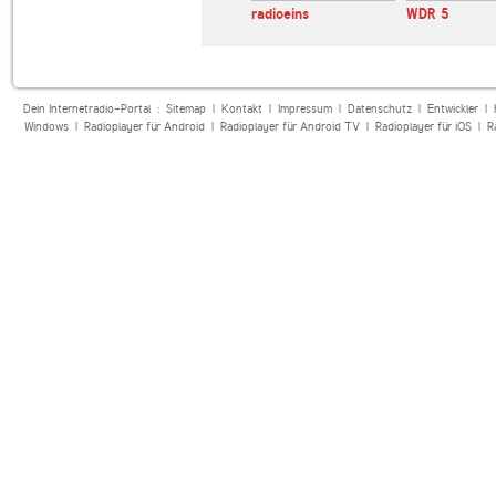
radioeins
WDR 5
Dein Internetradio-Portal :
Sitemap
|
Kontakt
|
Impressum
|
Datenschutz
|
Entwickler
|
Windows
|
Radioplayer für Android
|
Radioplayer für Android TV
|
Radioplayer für iOS
|
R