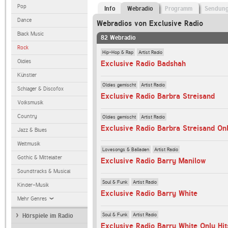
Pop
Info
Webradio
Programm
Sendun
Dance
Webradios von Exclusive Radio
Black Music
82 Webradio
Rock
Hip-Hop & Rap
Artist Radio
Oldies
Exclusive Radio Badshah
Künstler
Oldies gemischt
Artist Radio
Schlager & Discofox
Exclusive Radio Barbra Streisand
Volksmusik
Country
Oldies gemischt
Artist Radio
Exclusive Radio Barbra Streisand Onl
Jazz & Blues
Weltmusik
Lovesongs & Balladen
Artist Radio
Gothic & Mittelalter
Exclusive Radio Barry Manilow
Soundtracks & Musical
Soul & Funk
Artist Radio
Kinder-Musik
Exclusive Radio Barry White
Mehr Genres
Soul & Funk
Artist Radio
Hörspiele im Radio
Exclusive Radio Barry White Only Hit