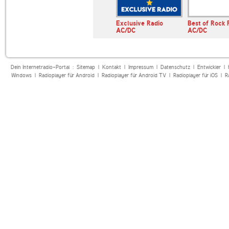
ote Przeboje
The Wolf 101.5
Exclusive Radio
Best of Rock
AC/DC
AC/DC
Dein Internetradio-Portal :
Sitemap
|
Kontakt
|
Impressum
|
Datenschutz
|
Entwickler
|
Windows
|
Radioplayer für Android
|
Radioplayer für Android TV
|
Radioplayer für iOS
|
R