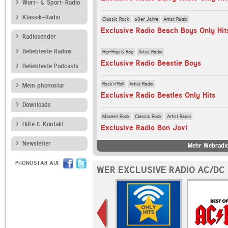
Wort- & Sport-Radio
Klassik-Radio
Classic Rock
60er Jahre
Artist Radio
Exclusive Radio Beach Boys Only Hit
Radiosender
Beliebteste Radios
Hip-Hop & Rap
Artist Radio
Exclusive Radio Beastie Boys
Beliebteste Podcasts
Rock'n'Roll
Artist Radio
Mein phonostar
Exclusive Radio Beatles Only Hits
Downloads
Modern Rock
Classic Rock
Artist Radio
Hilfe & Kontakt
Exclusive Radio Bon Jovi
Newsletter
Mehr Webradio
PHONOSTAR AUF
WER EXCLUSIVE RADIO AC/DC 