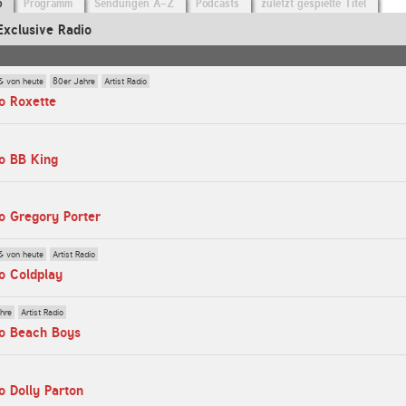
o
Programm
Sendungen A-Z
Podcasts
zuletzt gespielte Titel
Exclusive Radio
& von heute
80er Jahre
Artist Radio
o Roxette
o BB King
o Gregory Porter
& von heute
Artist Radio
o Coldplay
hre
Artist Radio
io Beach Boys
o Dolly Parton