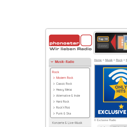
A
Deuts
Top 10
B
Kultu
Zuletzt
Home
>
Musik
>
Rock
>
Musik-Radio
Rock
Modern Rock
Classic Rock
Heavy Metal
Alternative & Indie
Hard Rock
Rock'n'Roll
Punk & Ska
© Exclusive Radio
Konzerte & Live-Musik