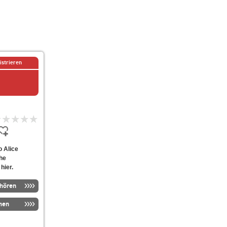
istrieren
o Alice
he
hier.
nhören
men