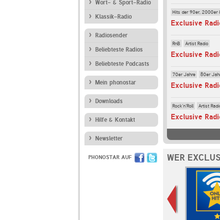
Wort- & Sport-Radio
Hits der 90er, 2000er 
Klassik-Radio
Exclusive Radi
Radiosender
RnB
Artist Radio
Beliebteste Radios
Exclusive Rad
Beliebteste Podcasts
70er Jahre
80er Jah
Mein phonostar
Exclusive Rad
Downloads
Rock'n'Roll
Artist Radi
Exclusive Radi
Hilfe & Kontakt
Newsletter
WER EXCLUS
PHONOSTAR AUF