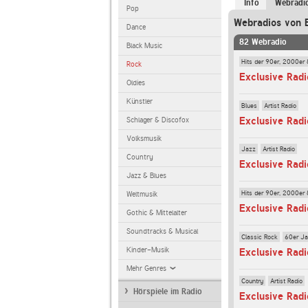
Info
Webradi
Pop
Webradios von 
Dance
82 Webradio
Black Music
Hits der 90er, 2000er 
Rock
Exclusive Radi
Oldies
Künstler
Blues
Artist Radio
Exclusive Radi
Schlager & Discofox
Volksmusik
Jazz
Artist Radio
Country
Exclusive Radi
Jazz & Blues
Hits der 90er, 2000er 
Weltmusik
Exclusive Radi
Gothic & Mittelalter
Soundtracks & Musical
Classic Rock
60er Ja
Kinder-Musik
Exclusive Rad
Mehr Genres
Country
Artist Radio
Hörspiele im Radio
Exclusive Radi