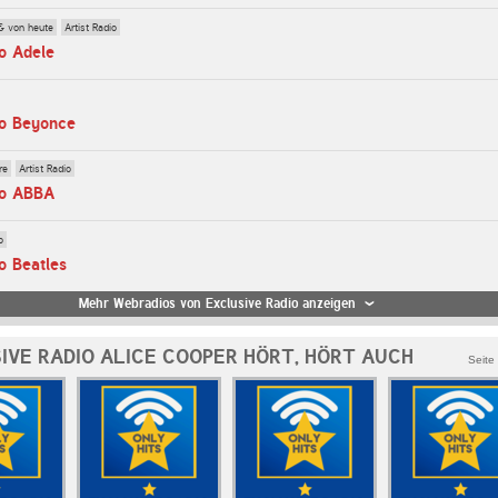
& von heute
Artist Radio
o Adele
io Beyonce
re
Artist Radio
io ABBA
o
o Beatles
Mehr Webradios von Exclusive Radio anzeigen
IVE RADIO ALICE COOPER HÖRT, HÖRT AUCH
Seite