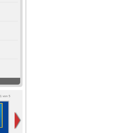
1
von
5