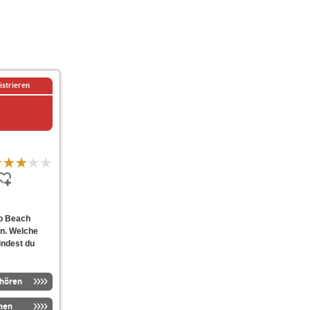
istrieren
io Beach
an. Welche
indest du
nhören
men