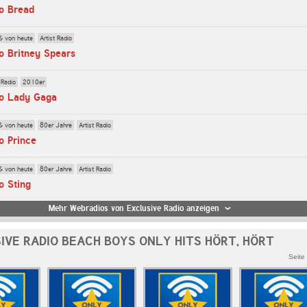
o Bread
& von heute
Artist Radio
o Britney Spears
 Radio
2010er
io Lady Gaga
& von heute
80er Jahre
Artist Radio
o Prince
& von heute
80er Jahre
Artist Radio
o Sting
Mehr Webradios von Exclusive Radio anzeigen
IVE RADIO BEACH BOYS ONLY HITS HÖRT, HÖRT
Seite