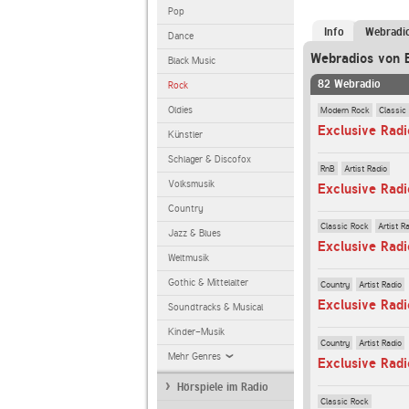
Pop
Info
Webradi
Dance
Webradios von 
Black Music
82 Webradio
Rock
Modern Rock
Classic
Oldies
Exclusive Radi
Künstler
Schlager & Discofox
RnB
Artist Radio
Volksmusik
Exclusive Rad
Country
Classic Rock
Artist R
Jazz & Blues
Exclusive Radi
Weltmusik
Gothic & Mittelalter
Country
Artist Radio
Exclusive Radi
Soundtracks & Musical
Kinder-Musik
Country
Artist Radio
Mehr Genres
Exclusive Radi
Hörspiele im Radio
Classic Rock