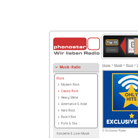
D
BR-
Top 10
Ku
KLAS
Zuletzt
Home
>
Musik
>
Rock
>
Musik-Radio
Rock
Modern Rock
Classic Rock
Heavy Metal
Alternative & Indie
Hard Rock
Rock'n'Roll
Punk & Ska
© Exclusive Radio
Konzerte & Live-Musik