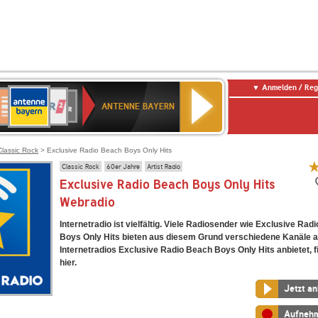
Anmelden / Reg
ANTENNE
eutschlandfunk
WDR
Deutschlandfunk
80er
SWR3
WDR
NDR
SWR
BAYERN
ANTENNE BAYERN
ltur
2
SIK
90er
4
2
Kultur
OLDIE
ANTENNE
Classic Rock
> Exclusive Radio Beach Boys Only Hits
Classic Rock
60er Jahre
Artist Radio
Exclusive Radio Beach Boys Only Hits
Webradio
Internetradio ist vielfältig. Viele Radiosender wie Exclusive Rad
Boys Only Hits bieten aus diesem Grund verschiedene Kanäle 
Internetradios Exclusive Radio Beach Boys Only Hits anbietet, f
hier.
Jetzt a
Aufneh