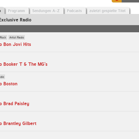
o
Programm
Sendungen A-Z
Podcasts
zuletzt gespielte Titel
Exclusive Radio
 Rock
Artist Radio
o Bon Jovi Hits
io Booker T & The MG's
adio
o Boston
o Brad Paisley
o Brantley Gilbert