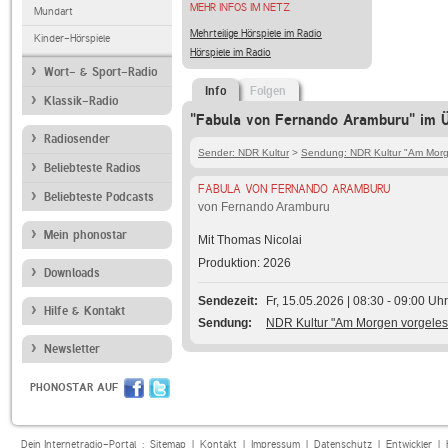
MEHR INFOS IM NETZ
Mundart
Mehrteilige Hörspiele im Radio
Kinder-Hörspiele
Hörspiele im Radio
Wort- & Sport-Radio
Info
Folgen
Klassik-Radio
"Fabula von Fernando Aramburu" im Ü
Radiosender
Sender: NDR Kultur
>
Sendung: NDR Kultur "Am Morg
Beliebteste Radios
FABULA VON FERNANDO ARAMBURU
Beliebteste Podcasts
von Fernando Aramburu
Mein phonostar
Mit Thomas Nicolai
Produktion: 2026
Downloads
Sendezeit
Fr, 15.05.2026 | 08:30 - 09:00 Uhr
Hilfe & Kontakt
Sendung
NDR Kultur "Am Morgen vorgeles
Newsletter
PHONOSTAR AUF
Dein Internetradio-Portal :
Sitemap
|
Kontakt
|
Impressum
|
Datenschutz
|
Entwickler
|