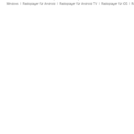
Windows
|
Radioplayer für Android
|
Radioplayer für Android TV
|
Radioplayer für iOS
|
R