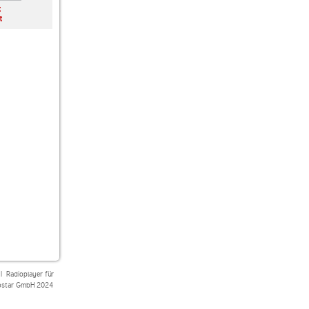
t
Thema des Tages
Genre Geschehen
Deutschrap rasiert
t
|
Radioplayer für
star GmbH 2024