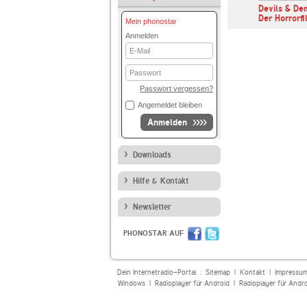
d muss ein
Schroeder & Somuncu
Devils & De
ein - Der Nr. …
Der Horrorf
Mein phonostar
Anmelden
E-
Mail
Passwort
Passwort vergessen?
Angemeldet bleiben
Anmelden
Downloads
Hilfe & Kontakt
Newsletter
PHONOSTAR AUF
Dein Internetradio-Portal :
Sitemap
|
Kontakt
|
Impressu
Windows
|
Radioplayer für Android
|
Radioplayer für Andr