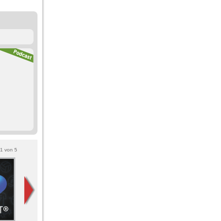
1
von
5