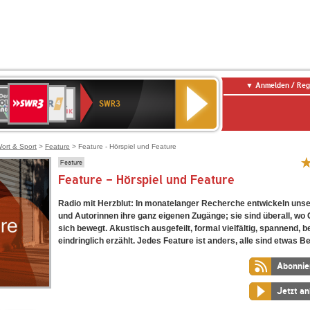
Anmelden / Reg
SWR3
0er
WDR
chlandfunk
NDR
BR-
SWR
SWR3
0er
4
2
KLASSIK
Kultur
LDIE
NTENNE
ort & Sport
>
Feature
> Feature - Hörspiel und Feature
Feature
Feature - Hörspiel und Feature
Radio mit Herzblut: In monatelanger Recherche entwickeln uns
und Autorinnen ihre ganz eigenen Zugänge; sie sind überall, wo 
sich bewegt. Akustisch ausgefeilt, formal vielfältig, spannend, 
eindringlich erzählt. Jedes Feature ist anders, alle sind etwas 
Abonnie
Jetzt a