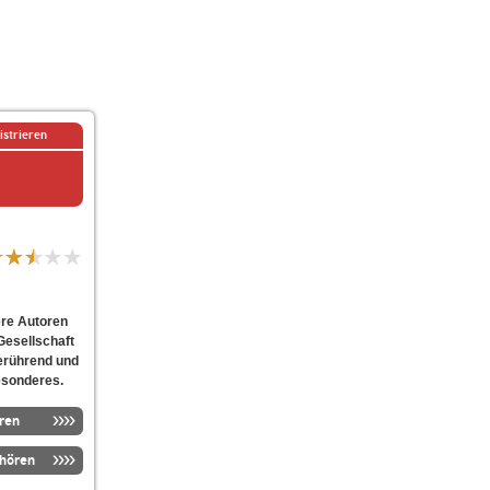
istrieren
ere Autoren
Gesellschaft
berührend und
Besonderes.
ren
nhören