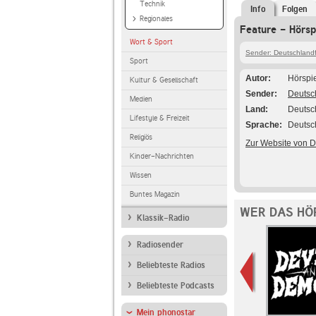
Technik
Info
Folgen
Regionales
Feature - Hörsp
Wort & Sport
Sender: Deutschlandf
Sport
Autor
Hörspi
Kultur & Gesellschaft
Sender
Deutsc
Medien
Land
Deutsc
Lifestyle & Freizeit
Sprache
Deutsc
Religiös
Zur Website von D
Kinder-Nachrichten
Wissen
Buntes Magazin
WER DAS HÖ
Klassik-Radio
Radiosender
Beliebteste Radios
Beliebteste Podcasts
Mein phonostar