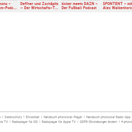
mons -
Deffner und Zschäpitz
kicker meets DAZN -
SPONTENT - mi
ilm-Podc…
– Der Wirtschafts-T…
Der Fußball Podcast
Alex Walkenhors
m
|
Datenschutz
|
Entwickler
|
Handbuch phonostar-Player
|
Handbuch phonostar Radio-App
oid TV
|
Radioplayer für iOS
|
Radioplayer für Apple TV
|
GDPR-Einstellungen ändern
| © phono