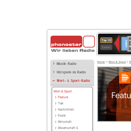
8
Deuts
Top 10
9
Zuletzt
O
A
Home
>
Wort & Sport
>
W
Musik-Radio
Hörspiele im Radio
Wort- & Sport-Radio
Wort & Sport
Feature
Talk
Nachrichten
Politik
Wirtschaft
Wissenschaft &