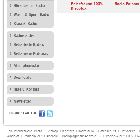
laut.fm 1000schlager
Feierfreund 100%
Radio Paloma
Hörspiele im Radio
Discofox
Wort- & Sport-Radio
Klassik-Radio
Radiosender
Beliebteste Radios
Beliebteste Podcasts
Mein phonostar
Downloads
Hilfe & Kontakt
Newsletter
PHONOSTAR AUF
Dein Internetradio-Portal :
Sitemap
|
Kontakt
|
Impressum
|
Datenschutz
|
Entwickler
|
Windows
|
Radioplayer für Android
|
Radioplayer für Android TV
|
Radioplayer für iOS
|
R