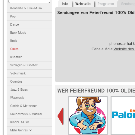
Info
Webradio
Programm
Sendun
Konzerte & Live-Musik
Sendungen von Feierfreund 100% Old
Pop
Dance
Black Music
Rock
phonostar hat k
Oldies
Gehe auf die
Website des
Künstler
Schlager & Discofox
Volksmusik
Country
WER FEIERFREUND 100% OLDI
Jazz & Blues
Weltmusik
Gothic & Mittelalter
Soundtracks & Musical
Kinder-Musik
Mehr Genres