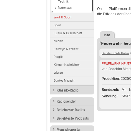
Technik
Regionales
Online-Plattformen d
die Effizienz der üb
Wort & Sport
Sport
Kultur & Gesellschaft
Info
Medien
"Feuerwehr heut
Lifestyle & Freizeit
Sender: SWR Kultur
Religiös
FEUERWEHR HEUTE
Kinder-Nachrichten
von Joachim Meis
Wissen
Produktion: 2025/
Buntes Magazin
Sendezeit
Mo, 1
Klassik-Radio
Sendung
SWR K
Radiosender
Beliebteste Radios
Beliebteste Podcasts
Mein phonostar