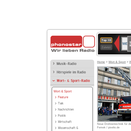
S
WDR
Top 10
Ku
2
Zuletzt
Home
>
Wort & Sport
>
W
Musik-Radio
Hörspiele im Radio
Wort- & Sport-Radio
Wort & Sport
Feature
Talk
Nachrichten
Politik
Wirtschaft
Neue Drohnentechnik für d
Wissenschaft &
Femek / pixelio.de