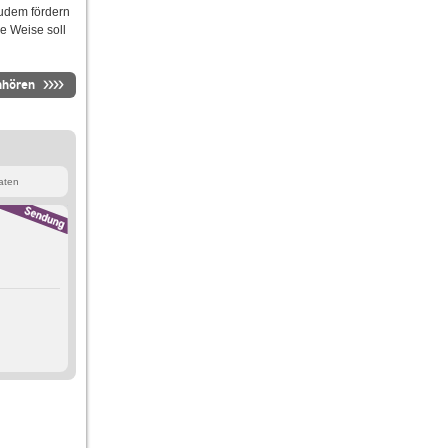
Zudem fördern
e Weise soll
nhören
aten