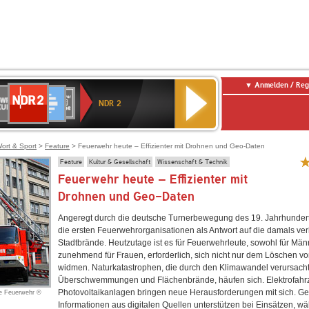
Anmelden / Reg
NDR
WR
Deutschlandfunk
SWR3
WDR
BR-
Deutschlandfunk
ANTENNE
80er
2
NDR 2
ltur
4
KLASSIK
Kultur
BAYERN
90er
OLDIE
ANTENNE
ort & Sport
>
Feature
> Feuerwehr heute – Effizienter mit Drohnen und Geo-Daten
Feature
Kultur & Gesellschaft
Wissenschaft & Technik
Feuerwehr heute – Effizienter mit
Drohnen und Geo-Daten
Angeregt durch die deutsche Turnerbewegung des 19. Jahrhundert
die ersten Feuerwehrorganisationen als Antwort auf die damals v
Stadtbrände. Heutzutage ist es für Feuerwehrleute, sowohl für Män
zunehmend für Frauen, erforderlich, sich nicht nur dem Löschen v
widmen. Naturkatastrophen, die durch den Klimawandel verursach
Überschwemmungen und Flächenbrände, häufen sich. Elektrofah
Photovoltaikanlagen bringen neue Herausforderungen mit sich. Ge
ie Feuerwehr ©
Informationen aus digitalen Quellen unterstützen bei Einsätzen, w