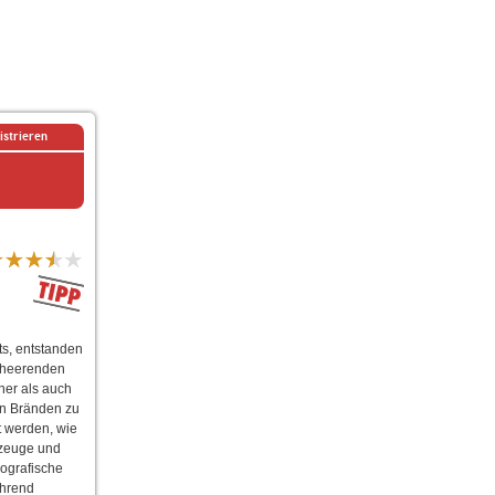
istrieren
s, entstanden
erheerenden
ner als auch
on Bränden zu
t werden, wie
rzeuge und
ografische
ährend