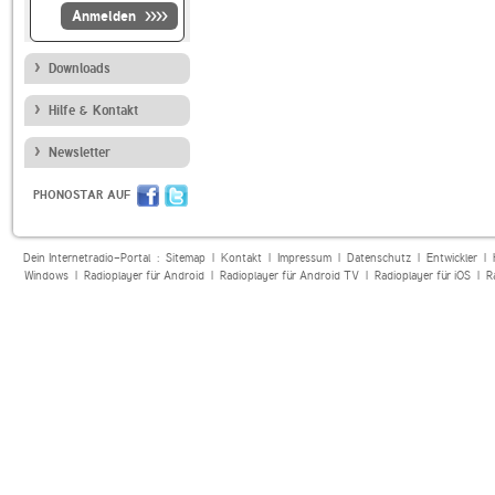
Anmelden
Downloads
Hilfe & Kontakt
Newsletter
PHONOSTAR AUF
Dein Internetradio-Portal :
Sitemap
|
Kontakt
|
Impressum
|
Datenschutz
|
Entwickler
|
Windows
|
Radioplayer für Android
|
Radioplayer für Android TV
|
Radioplayer für iOS
|
R