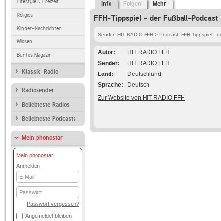
Lifestyle & Freizeit
Info
Folgen
Mehr
Religiös
FFH-Tippspiel - der Fußball-Podcast 
Kinder-Nachrichten
Sender: HIT RADIO FFH
> Podcast: FFH-Tippspiel - d
Wissen
Autor
HIT RADIO FFH
Buntes Magazin
Sender
HIT RADIO FFH
Klassik-Radio
Land
Deutschland
Sprache
Deutsch
Radiosender
Zur Website von HIT RADIO FFH
Beliebteste Radios
Beliebteste Podcasts
Mein phonostar
Mein phonostar
Anmelden
E-
Mail
Passwort
Passwort vergessen?
Angemeldet bleiben