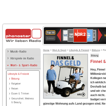
NDR
SWR
Deutschlandfunk
WDR
SWR3
WDR
BR-
Deutschlandfunk
ANTENNE
80er
Top 10
2
N
Kultur
2
4
KLASSIK
Kultur
BAYERN
90er
Zuletzt
OLDIE
ANTENNE
Home
>
Wort & Sport
>
Lifestyle & Freizeit
>
Bildung
> Fin
Musik-Radio
Bildung
Hörspiele im Radio
Finnel 
Wort- & Sport-Radio
Hey, Finnel 
Millionärski
Lifestyle & Freizeit
Kollegen ne
Bildung
ich wirklic
Ratgeber
Deshalb lad
Reisen
und wir che
Essen & Trinken
auch nicht. 
Gesundheit, Wellness
budget verr
& Beauty
günstige Wohnung aufs Land gezogen sind. Ne n