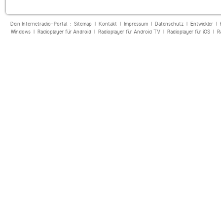
Dein Internetradio-Portal :
Sitemap
|
Kontakt
|
Impressum
|
Datenschutz
|
Entwickler
|
Windows
|
Radioplayer für Android
|
Radioplayer für Android TV
|
Radioplayer für iOS
|
R