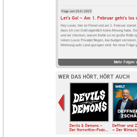
Folge vom 20.01.2023
Let's Go! - Am 1. Februar geht's los 
Hey Leute, hier ist Finnel und am 1. Februar startet
dass ich von Geld eigentlich keine Ahnung habe. De
und wir checken, warum Kohle so ne große Rolle spiel
reinen Luxus Privatjet fliegen, low budget verreise
Wohnung aufs Land gezogen sind. Ne neue Folge gi
Mehr Folgen v
WER DAS HÖRT, HÖRT AUCH
er & Somuncu
Devils & Demons -
Deffner und Z
Der Horrorfilm-Podc…
– Der Wirtsc