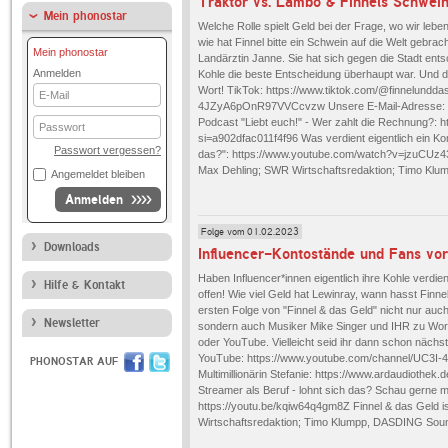
Mein phonostar
Welche Rolle spielt Geld bei der Frage, wo wir lebe
wie hat Finnel bitte ein Schwein auf die Welt gebra
Mein phonostar
Landärztin Janne. Sie hat sich gegen die Stadt ents
Anmelden
Kohle die beste Entscheidung überhaupt war. Und d
Wort! TikTok: https://www.tiktok.com/@finnelundd
E-
4JZyA6pOnR97VVCcvzw Unsere E-Mail-Adresse: fi
Mail
Podcast "Liebt euch!" - Wer zahlt die Rechnung?:
Passwort
si=a902dfac011f4f96 Was verdient eigentlich ein 
Passwort vergessen?
das?": https://www.youtube.com/watch?v=jzuCUz4
Max Dehling; SWR Wirtschaftsredaktion; Timo Kl
Angemeldet bleiben
Anmelden
Folge vom 01.02.2023
Downloads
Haben Influencer*innen eigentlich ihre Kohle verdie
Hilfe & Kontakt
offen! Wie viel Geld hat Lewinray, wann hasst Fin
ersten Folge von "Finnel & das Geld" nicht nur auch
Newsletter
sondern auch Musiker Mike Singer und IHR zu Wort
oder YouTube. Vielleicht seid ihr dann schon nächs
YouTube: https://www.youtube.com/channel/UC3I-
PHONOSTAR AUF
Multimillionärin Stefanie: https://www.ardaudiothek.d
Streamer als Beruf - lohnt sich das? Schau gerne 
https://youtu.be/kqiw64q4gm8Z Finnel & das Geld
Wirtschaftsredaktion; Timo Klumpp, DASDING Soun