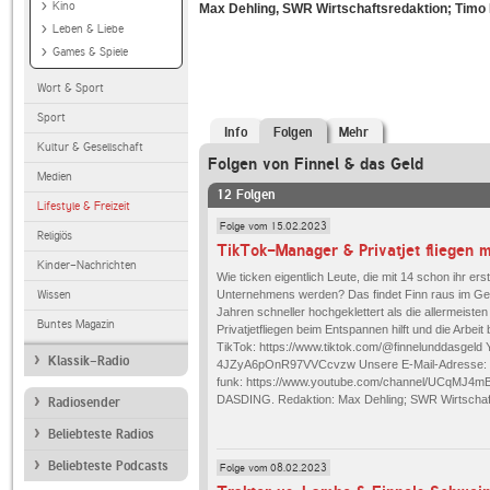
Kino
Max Dehling, SWR Wirtschaftsredaktion; Tim
Leben & Liebe
Games & Spiele
Wort & Sport
Sport
Info
Folgen
Mehr
Kultur & Gesellschaft
Folgen von Finnel & das Geld
Medien
12 Folgen
Lifestyle & Freizeit
Folge vom 15.02.2023
Religiös
Kinder-Nachrichten
Wie ticken eigentlich Leute, die mit 14 schon ihr 
Unternehmens werden? Das findet Finn raus im Gesprä
Wissen
Jahren schneller hochgeklettert als die allermeiste
Buntes Magazin
Privatjetfliegen beim Entspannen hilft und die Arbei
TikTok: https://www.tiktok.com/@finnelunddasgeld
Klassik-Radio
4JZyA6pOnR97VVCcvzw Unsere E-Mail-Adresse: fin
funk: https://www.youtube.com/channel/UCqMJ4m
DASDING. Redaktion: Max Dehling; SWR Wirtschaf
Radiosender
Beliebteste Radios
Beliebteste Podcasts
Folge vom 08.02.2023