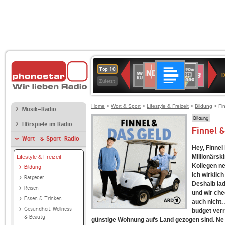
Deutschlandfunk
NDR
80er
SWR
SWR3
Top 10
D
2
90er
Kultur
Zuletzt
OLDIE
ANTENNE
Home
>
Wort & Sport
>
Lifestyle & Freizeit
>
Bildung
> Fin
Musik-Radio
Bildung
Hörspiele im Radio
Finnel 
Wort- & Sport-Radio
Hey, Finnel 
Millionärski
Lifestyle & Freizeit
Kollegen ne
Bildung
ich wirklic
Ratgeber
Deshalb lad
Reisen
und wir che
Essen & Trinken
auch nicht. 
Gesundheit, Wellness
budget verr
& Beauty
günstige Wohnung aufs Land gezogen sind. Ne n