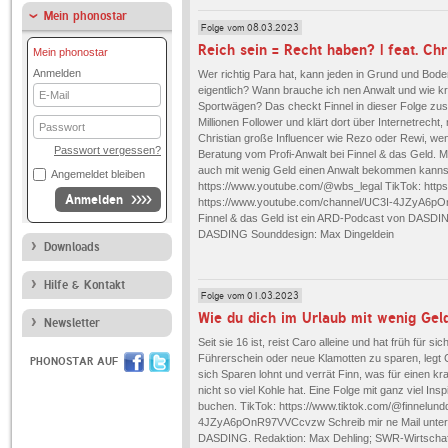
Mein phonostar
Folge vom 08.03.2023
Reich sein = Recht haben? | feat. Ch
Mein phonostar
Anmelden
Wer richtig Para hat, kann jeden in Grund und Bo
eigentlich? Wann brauche ich nen Anwalt und wie kri
E-
Sportwägen? Das checkt Finnel in dieser Folge zu
Mail
Millionen Follower und klärt dort über Internetrec
Passwort
Christian große Influencer wie Rezo oder Rewi, we
Passwort vergessen?
Beratung vom Profi-Anwalt bei Finnel & das Geld. M
auch mit wenig Geld einen Anwalt bekommen kannst
Angemeldet bleiben
https://www.youtube.com/@wbs_legal TikTok: https
Anmelden
https://www.youtube.com/channel/UC3I-4JZyA6pOn
Finnel & das Geld ist ein ARD-Podcast von DASDIN
DASDING Sounddesign: Max Dingeldein
Downloads
Hilfe & Kontakt
Folge vom 01.03.2023
Newsletter
Seit sie 16 ist, reist Caro alleine und hat früh für s
Führerschein oder neue Klamotten zu sparen, legt C
PHONOSTAR AUF
sich Sparen lohnt und verrät Finn, was für einen 
nicht so viel Kohle hat. Eine Folge mit ganz viel I
buchen. TikTok: https://www.tiktok.com/@finnelun
4JZyA6pOnR97VVCcvzw Schreib mir ne Mail unter f
DASDING. Redaktion: Max Dehling; SWR-Wirtschaf