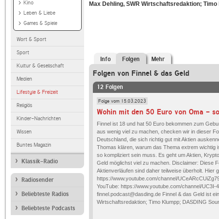
Kino
Max Dehling, SWR Wirtschaftsredaktion; Tim
Leben & Liebe
Games & Spiele
Wort & Sport
Sport
Info
Folgen
Mehr
Kultur & Gesellschaft
Folgen von Finnel & das Geld
Medien
12 Folgen
Lifestyle & Freizeit
Folge vom 15.03.2023
Religiös
Kinder-Nachrichten
Finnel ist 18 und hat 50 Euro bekommen zum Gebur
aus wenig viel zu machen, checken wir in dieser Fo
Wissen
Deutschland, die sich richtig gut mit Aktien ausken
Buntes Magazin
Thomas klären, warum das Thema extrem wichtig ist,
so kompliziert sein muss. Es geht um Aktien, Krypt
Klassik-Radio
Geld möglichst viel zu machen. Disclaimer: Diese
Aktienverläufen sind daher teilweise überholt. Hie
https://www.youtube.com/channel/UCeARcCUiZg79
Radiosender
YouTube: https://www.youtube.com/channel/UC3I-
Beliebteste Radios
finnel.podcast@dasding.de Finnel & das Geld ist
Wirtschaftsredaktion; Timo Klumpp; DASDING Soun
Beliebteste Podcasts