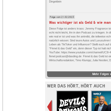
Dingeldein
Folge vom 21.02.2023
Diese Folge ist anders krass: Jeremy Fragrance is
echt nicht leicht, ihn in den Podcast zu kriegen. In 
wie real er ist und was ihn antreibt, die teilweise e
natürlich wissen: Sind teure Autos und Luxusuhren 
Leben als TikToker und Influencer? Stellt euch auf
“Finnel & das Geld” ein, denn dieser Typ ist halt 
YouTube: https://www.youtube.com/channel/UC3I
finnel.podcast@dasding.de Finnel & das Geld is
Wirtschaftsredaktion; Timo Klumpp; Julia Nestlen
Mehr Folgen v
WER DAS HÖRT, HÖRT AUCH