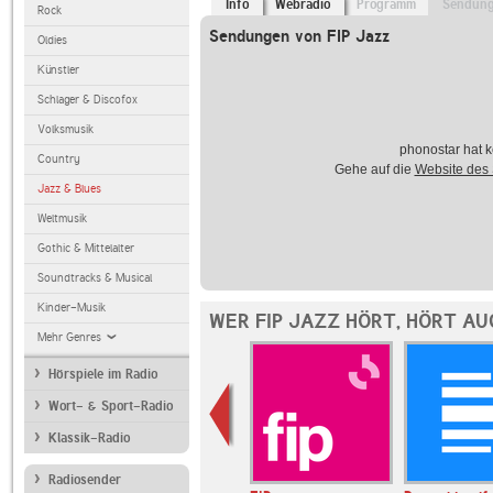
Info
Webradio
Programm
Sendun
Rock
Sendungen von FIP Jazz
Oldies
Künstler
Schlager & Discofox
Volksmusik
phonostar hat k
Country
Gehe auf die
Website des
Jazz & Blues
Weltmusik
Gothic & Mittelalter
Soundtracks & Musical
Kinder-Musik
WER FIP JAZZ HÖRT, HÖRT AU
Mehr Genres
Hörspiele im Radio
Wort- & Sport-Radio
Klassik-Radio
Radiosender