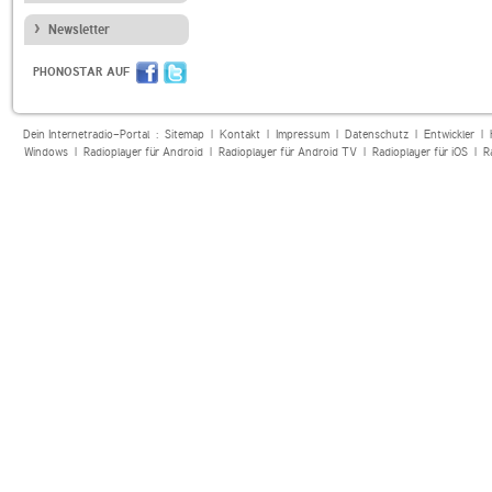
Newsletter
PHONOSTAR AUF
Dein Internetradio-Portal :
Sitemap
|
Kontakt
|
Impressum
|
Datenschutz
|
Entwickler
|
Windows
|
Radioplayer für Android
|
Radioplayer für Android TV
|
Radioplayer für iOS
|
R