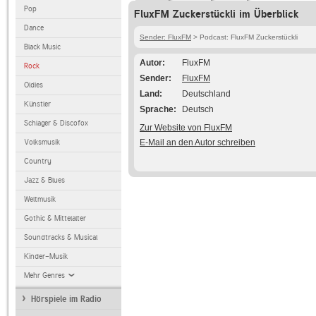
Pop
FluxFM Zuckerstückli im Überblick
Dance
Sender: FluxFM
> Podcast: FluxFM Zuckerstückli
Black Music
Autor
FluxFM
Rock
Sender
FluxFM
Oldies
Land
Deutschland
Künstler
Sprache
Deutsch
Schlager & Discofox
Zur Website von FluxFM
Volksmusik
E-Mail an den Autor schreiben
Country
Jazz & Blues
Weltmusik
Gothic & Mittelalter
Soundtracks & Musical
Kinder-Musik
Mehr Genres
Hörspiele im Radio