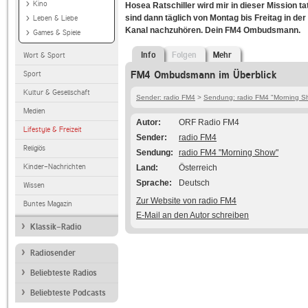
Kino
Hosea Ratschiller wird mir in dieser Mission 
sind dann täglich von Montag bis Freitag in d
Leben & Liebe
Kanal nachzuhören. Dein FM4 Ombudsmann.
Games & Spiele
Info
Folgen
Mehr
Wort & Sport
FM4 Ombudsmann im Überblick
Sport
Kultur & Gesellschaft
Sender: radio FM4
>
Sendung: radio FM4 "Morning S
Medien
Autor
ORF Radio FM4
Lifestyle & Freizeit
Sender
radio FM4
Religiös
Sendung
radio FM4 "Morning Show"
Kinder-Nachrichten
Land
Österreich
Sprache
Deutsch
Wissen
Zur Website von radio FM4
Buntes Magazin
E-Mail an den Autor schreiben
Klassik-Radio
Radiosender
Beliebteste Radios
Beliebteste Podcasts