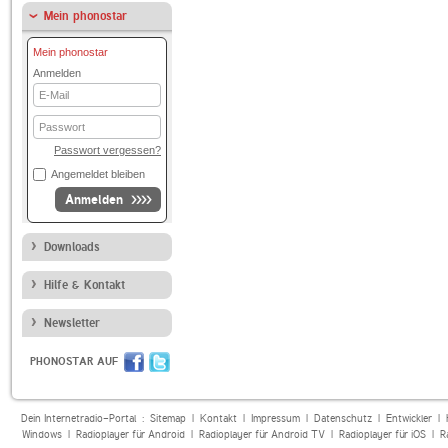
Mein phonostar
Mein phonostar
Anmelden
E-
Mail
Passwort
Passwort vergessen?
Angemeldet bleiben
Anmelden
Downloads
Hilfe & Kontakt
Newsletter
PHONOSTAR AUF
Dein Internetradio-Portal :
Sitemap
|
Kontakt
|
Impressum
|
Datenschutz
|
Entwickler
|
Windows
|
Radioplayer für Android
|
Radioplayer für Android TV
|
Radioplayer für iOS
|
R