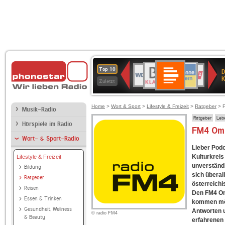
Deutschlandfunk
BR-
ANTENNE
WDR
Deutschlandfunk
80er
SWR3
NDR
WDR
SWR
Top 10
D
Kultur
KLASSIK
BAYERN
4
90er
2
2
Kultur
K
Zuletzt
OLDIE
ANTENNE
Home
>
Wort & Sport
>
Lifestyle & Freizeit
>
Ratgeber
> 
Musik-Radio
Ratgeber
Leb
Hörspiele im Radio
FM4 Om
Wort- & Sport-Radio
Lieber Podc
Kulturkreis
Lifestyle & Freizeit
unverständl
Bildung
sich überal
Ratgeber
österreichi
Reisen
Den FM4 Om
Essen & Trinken
kommen mög
Gesundheit, Wellness
Antworten 
© radio FM4
& Beauty
erfahrenen 