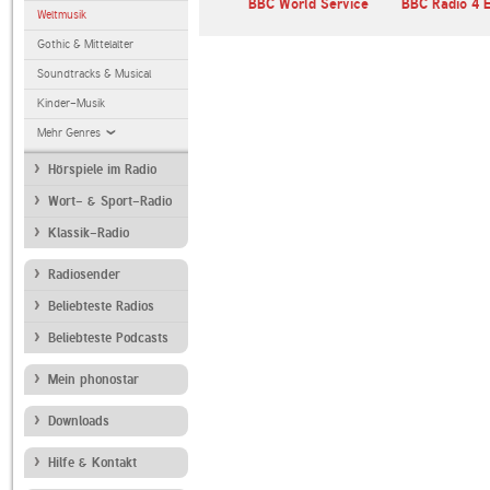
BBC World Service
BBC Radio 4 
Weltmusik
Gothic & Mittelalter
Soundtracks & Musical
Kinder-Musik
Mehr Genres
Hörspiele im Radio
Wort- & Sport-Radio
Klassik-Radio
Radiosender
Beliebteste Radios
Beliebteste Podcasts
Mein phonostar
Downloads
Hilfe & Kontakt