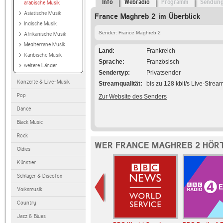
Info
Webradio
Programm
Sendun
arabische Musik
Asiatische Musik
France Maghreb 2 im Überblick
Indische Musik
Sender: France Maghreb 2
Afrikanische Musik
Mediterrane Musik
Land
Frankreich
Karibische Musik
Sprache
Französisch
weitere Länder
Sendertyp
Privatsender
Konzerte & Live-Musik
Streamqualität
bis zu 128 kbit/s Live-Strea
Pop
Zur Website des Senders
Dance
Black Music
Rock
WER FRANCE MAGHREB 2 HÖRT
Oldies
Künstler
Schlager & Discofox
Volksmusik
Country
Jazz & Blues