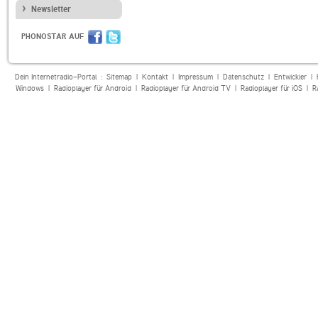
Newsletter
PHONOSTAR AUF
Dein Internetradio-Portal :
Sitemap
|
Kontakt
|
Impressum
|
Datenschutz
|
Entwickler
|
Windows
|
Radioplayer für Android
|
Radioplayer für Android TV
|
Radioplayer für iOS
|
R