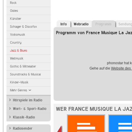
Rock
Oldies
Künstler
Info
Webradio
Programm
Sendun
Schlager & Discofox
Programm von France Musique La Ja
Volksmusik
Country
Jazz & Blues
Weltmusik
phonostar hat k
Gothic & Mittelalter
Gehe auf die
Website des
Soundtracks & Musical
Kinder-Musik
Mehr Genres
Hörspiele im Radio
WER FRANCE MUSIQUE LA JAZ
Wort- & Sport-Radio
Klassik-Radio
Radiosender