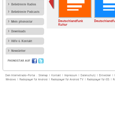
Beliebteste Radios
Beliebteste Podcasts
SSIK
Radio Swiss Classic
Deutschlandfunk
Deutschlandf
Mein phonostar
Kultur
Downloads
Hilfe & Kontakt
Newsletter
PHONOSTAR AUF
Dein Internetradio-Portal :
Sitemap
|
Kontakt
|
Impressum
|
Datenschutz
|
Entwickler
|
Windows
|
Radioplayer für Android
|
Radioplayer für Android TV
|
Radioplayer für iOS
|
R