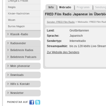
Lifestyle & Freizeit
Religiös
Info
Webradio
Programm
Sendun
Kinder-Nachrichten
FRED Film Radio Japanese im Überbli
Wissen
Sender: FRED Film Radio
> Webradio: FRED Film Rad
Buntes Magazin
Land
Großbritannien
Klassik-Radio
Sprache
Japanisch
Sendertyp
Internetradio
Radiosender
Streamqualität
bis zu 128 kbit/s Live-Strea
Beliebteste Radios
Zur Website des Senders
Beliebteste Podcasts
Mein phonostar
Downloads
Hilfe & Kontakt
Newsletter
PHONOSTAR AUF