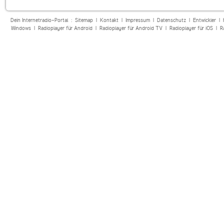
Dein Internetradio-Portal :
Sitemap
|
Kontakt
|
Impressum
|
Datenschutz
|
Entwickler
|
Windows
|
Radioplayer für Android
|
Radioplayer für Android TV
|
Radioplayer für iOS
|
R