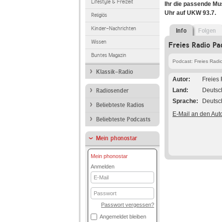
Lifestyle & Freizeit
Ihr die passende Mus
Uhr auf UKW 93.7.
Religiös
Kinder-Nachrichten
Info
Folgen
Wissen
Freies Radio Pa
Buntes Magazin
Podcast: Freies Radi
Klassik-Radio
Autor
Freies
Land
Deutsc
Radiosender
Sprache
Deutsc
Beliebteste Radios
E-Mail an den Aut
Beliebteste Podcasts
Mein phonostar
Mein phonostar
Anmelden
E-
Mail
Passwort
Passwort vergessen?
Angemeldet bleiben