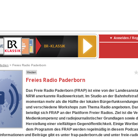
Anmelden / Reg
BR-
DR
Deutschlandfunk
3
Deutschlandfunk
80er
NDR
ANTENNE
SWR
KLASSIK
BR-KLASSIK
Kultur
90er
2
BAYERN
Kultur
OLDIE
ANTENNE
edien
> Freies Radio Paderborn
Medien
Freies Radio Paderborn
Das Freie Radio Paderborn (FRAP) ist eine von der Landesansta
NRW anerkannte Radiowerkstatt. Im Studio an der Bahnhofstra
momentan mehr als die Hälfte der lokalen Bürgerfunksendungen
und verschiedene Workshops zum Thema Radio angeboten. Da
beteiligt sich FRAP an der Plattform Freier Radios. Ziel ist die V
Medienkompetenz und radiojournalistischer Grundlagen sowie d
Herstellung einer vielfältigen Gegenöffentlichkeit. Einige Wortbe
dem Programm des FRAP werden regelmäßig in diesem Podcas
 Informationen und Beiträge gibt es unter frap-paderborn.de und unter freie-radi