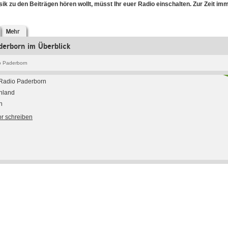
ik zu den Beiträgen hören wollt, müsst Ihr euer Radio einschalten. Zur Zeit im
Mehr
derborn im Überblick
o Paderborn
 Radio Paderborn
hland
h
or schreiben