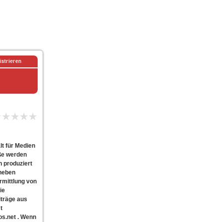
istrieren
lt für Medien
ße werden
 produziert
neben
ermittlung von
ie
iträge aus
t
os.net . Wenn