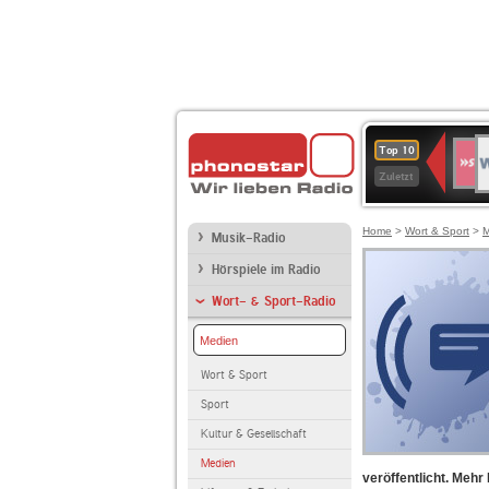
W
SWR
Top 10
4
Zuletzt
Home
>
Wort & Sport
>
M
Musik-Radio
Hörspiele im Radio
Wort- & Sport-Radio
Medien
Wort & Sport
Sport
Kultur & Gesellschaft
Medien
veröffentlicht. Mehr