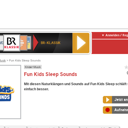
Anmelden / Reg
BR-
DR
Deutschlandfunk
3
Deutschlandfunk
80er
NDR
ANTENNE
SWR
KLASSIK
BR-KLASSIK
Kultur
90er
2
BAYERN
Kultur
OLDIE
ANTENNE
Musik
> Fun Kids Sleep Sounds
Kinder-Musik
Fun Kids Sleep Sounds
Mit diesen Naturklängen und Sounds auf Fun Kids Sleep schläft 
einfach besser.
Jetzt a
Aufneh