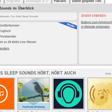
o
Programm
Sendungen A-Z
Podcasts
zuletzt gespielte Titel
Sounds im Überblick
SENDER EINBINDEN
ebradio: Fun Kids Sleep Sounds
Buttons zum Anhören
Großbritannien
in Website einbinden
Englisch
Privatsender
bis zu 48 kbit/s Live-Stream
Senders
DS SLEEP SOUNDS HÖRT, HÖRT AUCH
Seite