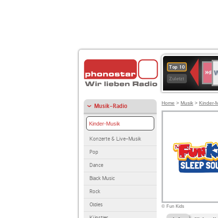
W
SWR
Top 10
4
Zuletzt
Home
>
Musik
>
Kinder-
Musik-Radio
Kinder-Musik
Konzerte & Live-Musik
Pop
Dance
Black Music
Rock
Oldies
© Fun Kids
Künstler