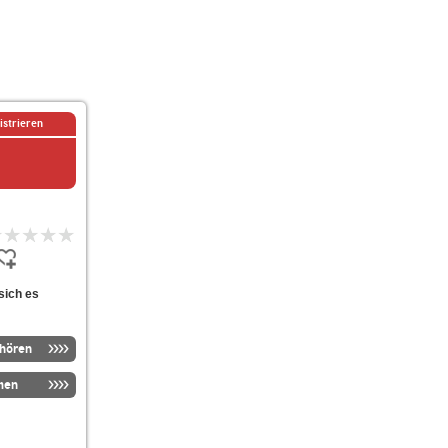
istrieren
sich es
nhören
men