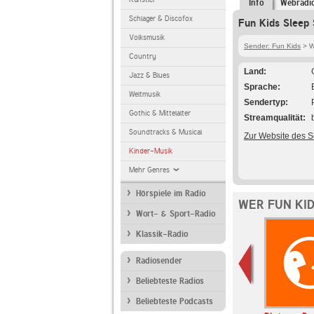
Info
Webradi
Schlager & Discofox
Fun Kids Sleep 
Volksmusik
Sender: Fun Kids
> W
Country
Land
Jazz & Blues
Sprache
Weltmusik
Sendertyp
Gothic & Mittelalter
Streamqualität
Soundtracks & Musical
Zur Website des 
Kinder-Musik
Mehr Genres
Hörspiele im Radio
WER FUN KI
Wort- & Sport-Radio
Klassik-Radio
Radiosender
Beliebteste Radios
Beliebteste Podcasts