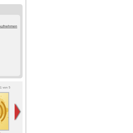
/Aufnehmen
1
von
5