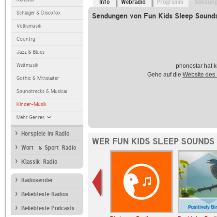
Info
Webradio
Programm
Sendun
Schlager & Discofox
Sendungen von Fun Kids Sleep Sound
Volksmusik
Country
Jazz & Blues
Weltmusik
phonostar hat k
Gehe auf die
Website des
Gothic & Mittelalter
Soundtracks & Musical
Kinder-Musik
Mehr Genres
Hörspiele im Radio
WER FUN KIDS SLEEP SOUNDS
Wort- & Sport-Radio
Klassik-Radio
Radiosender
Beliebteste Radios
Beliebteste Podcasts