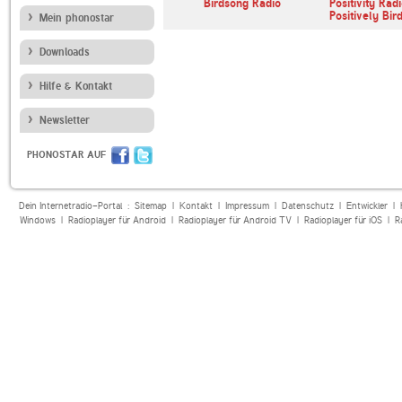
Birdsong Radio
Positivity Rad
Positively Bir
Mein phonostar
Downloads
Hilfe & Kontakt
Newsletter
PHONOSTAR AUF
Dein Internetradio-Portal :
Sitemap
|
Kontakt
|
Impressum
|
Datenschutz
|
Entwickler
|
Windows
|
Radioplayer für Android
|
Radioplayer für Android TV
|
Radioplayer für iOS
|
R