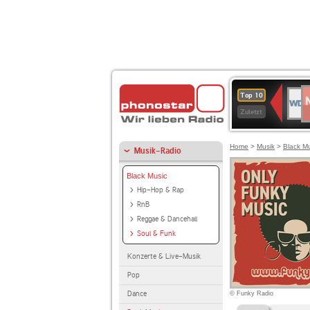
N
WDR
Top 10
2
2
Zuletzt
Home
>
Musik
>
Black M
Musik-Radio
Black Music
Hip-Hop & Rap
RnB
Reggae & Dancehall
Soul & Funk
Konzerte & Live-Musik
Pop
Dance
© Funky Radio