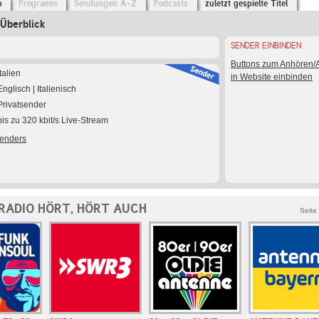
o
Programm
Sendungen A-Z
Podcasts
zuletzt gespielte Titel
Überblick
SENDER EINBINDEN
Buttons zum Anhören
Italien
in Website einbinden
Englisch | Italienisch
Privatsender
bis zu 320 kbit/s Live-Stream
Senders
RADIO HÖRT, HÖRT AUCH
Seite