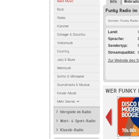
Black Music
Info
Webradi
Rock
Funky Radio im 
Oldies
Sender: Funky Radio
Künstler
Land
Schlager & Discofox
Sprache
Volksmusik
Sendertyp
Country
Streamqualität
Jazz & Blues
Zur Website des 
Weltmusik
Gothic & Mittelalter
Soundtracks & Musical
WER FUNKY 
Kinder-Musik
Mehr Genres
Hörspiele im Radio
Wort- & Sport-Radio
Klassik-Radio