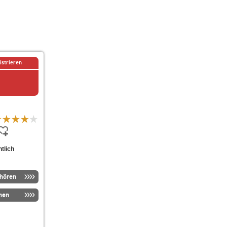
istrieren
tlich
nhören
men