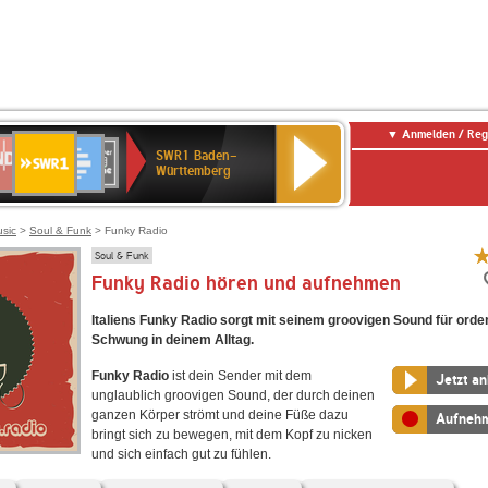
Anmelden / Reg
SWR1
DR
Deutschlandfunk
SWR3
WDR
Deutschlandfunk
ANTENNE
BR-
80er
SWR1 Baden-
Baden-
4
Kultur
BAYERN
KLASSIK
90er
Württemberg
Württemberg
OLDIE
ANTENNE
usic
>
Soul & Funk
> Funky Radio
Soul & Funk
Funky Radio hören und aufnehmen
Italiens Funky Radio sorgt mit seinem groovigen Sound für orden
Schwung in deinem Alltag.
Funky Radio
ist dein Sender mit dem
Jetzt a
unglaublich groovigen Sound, der durch deinen
ganzen Körper strömt und deine Füße dazu
Aufneh
bringt sich zu bewegen, mit dem Kopf zu nicken
und sich einfach gut zu fühlen.