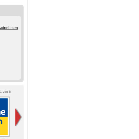
/Aufnehmen
1
von
5