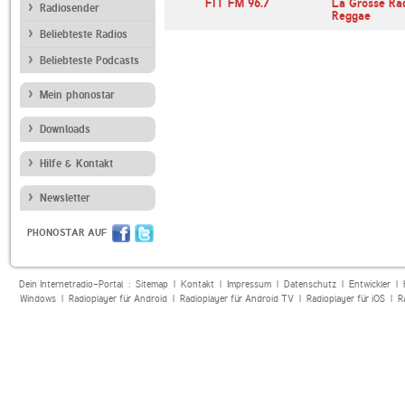
Caribbean Vibes Radio
FIT FM 96.7
La Grosse Ra
Radiosender
Reggae
Beliebteste Radios
Beliebteste Podcasts
Mein phonostar
Downloads
Hilfe & Kontakt
Newsletter
PHONOSTAR AUF
Dein Internetradio-Portal :
Sitemap
|
Kontakt
|
Impressum
|
Datenschutz
|
Entwickler
|
Windows
|
Radioplayer für Android
|
Radioplayer für Android TV
|
Radioplayer für iOS
|
R