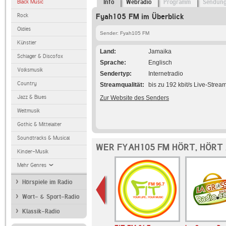
Black Music
Info
Webradio
Programm
Sendun
Rock
Fyah105 FM im Überblick
Oldies
Sender: Fyah105 FM
Künstler
Land
Jamaika
Schlager & Discofox
Sprache
Englisch
Volksmusik
Sendertyp
Internetradio
Country
Streamqualität
bis zu 192 kbit/s Live-Strea
Jazz & Blues
Zur Website des Senders
Weltmusik
Gothic & Mittelalter
Soundtracks & Musical
WER FYAH105 FM HÖRT, HÖRT
Kinder-Musik
Mehr Genres
Hörspiele im Radio
Wort- & Sport-Radio
Klassik-Radio